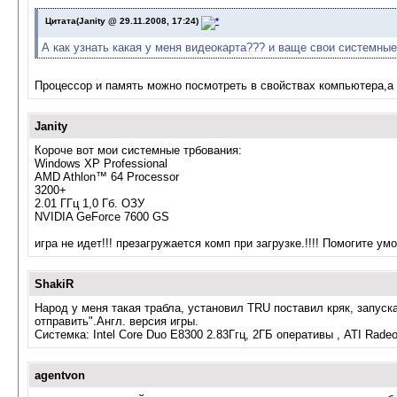
Цитата(Janity @ 29.11.2008, 17:24)
А как узнать какая у меня видеокарта??? и ваще свои системные
Процессор и память можно посмотреть в свойствах компьютера,а 
Janity
Короче вот мои системные трбования:
Windows XP Professional
AMD Athlon™ 64 Processor
3200+
2.01 ГГц 1,0 Гб. ОЗУ
NVIDIA GeForce 7600 GS
игра не идет!!! презагружается комп при загрузке.!!!! Помогите умо
ShakiR
Народ у меня такая трабла, установил TRU поставил кряк, запуска
отправить".Англ. версия игры.
Системка: Intel Core Duo Е8300 2.83Ггц, 2ГБ оперативы , ATI Rade
agentvon