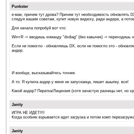
Punkster
е-мае, причем тут дрова? Причем тут необходимость обновлять DX
следуя вашим советам, купит новую видюху, ради андера, а пот
Для начала попробуй вот что:
Win+R -> вводишь команду "dxdiag" (без кавычек) -> переходишь 
Если не помогло - обновляешь DX, если не помогло это - обновляе
андер.
И вообще, высказывайтесь точнее.
А то: Я купила андер у меня не запускаица, пишет ашыпку. все!
Какой андер? Пиратка/Лицензия (хотя зачастую разницы нет, но х
Janity
ИГРА НЕ ИДЕТ!!!!
Когда особняк взрывается идет загрузка и потом комп перезагружает
Janity