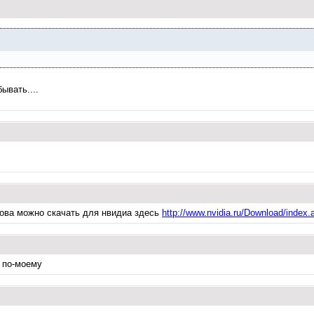
ывать....
рова можно скачать для нвидиа здесь
http://www.nvidia.ru/Download/index
0 по-моему