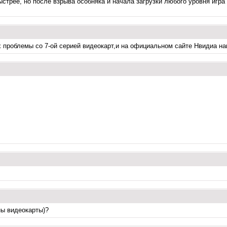
стрее, но после взрыва особняка и начала загрузки любого уровня игра в
 проблемы со 7-ой серией видеокарт,и на официальном сайте Нвидиа нап
ны видеокарты)?