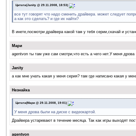
Цитата(Janity @ 29.11.2008, 18:53)
все тут говорят что надо сменить драйвера. может следует попро
а как это сделать? и где их найти?
В инете,посмотри драйвера какой там у тебя серии,скачай и устан
Мари
agentvon ты там уже сам смотри,что есть а чего нет.У меня дрова
Janity
а как мне унать какая у меня серия? там где написано какая у ме
Незнайка
Цитата(Мари @ 29.11.2008, 19:01)
У меня дрова были на диске с видеокартой.
Драйвера устаревают в течение месяца. Так как игры выходят пос
agentvon