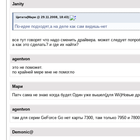
Janity
Цитата(Мари @ 29.11.2008, 18:43)
По-идее подходят,а на деле как сам видишь-нет
все тут говорят что надо сменить драйвера. может следует попроб
а как это сделать? и где их найти?
agentvon
это не поможет.
по крайней мере мне не помогло
Мари
Патч сама не знаю когда будет.Один уже вышел(для Wii)Новые д
agentvon
там для серии GeForce Go нет карты 7300, там только 7950 и 780
Demonic@