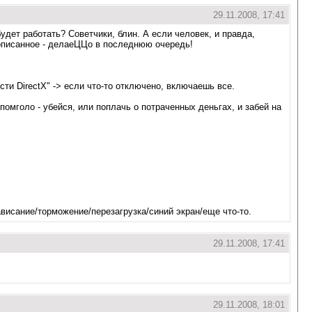
29.11.2008, 17:41
дет работать? Советчики, блин. А если человек, и правда,
еописанное - делаеЦЦо в последнюю очередь!
ти DirectX" -> если что-то отключено, включаешь все.
помголо - убейся, или поплачь о потраченных деньгах, и забей на
висание/торможение/перезагрузка/синий экран/еще что-то.
29.11.2008, 17:41
29.11.2008, 18:01