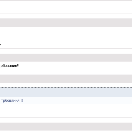
ь
рбования!!!
 трбования!!!