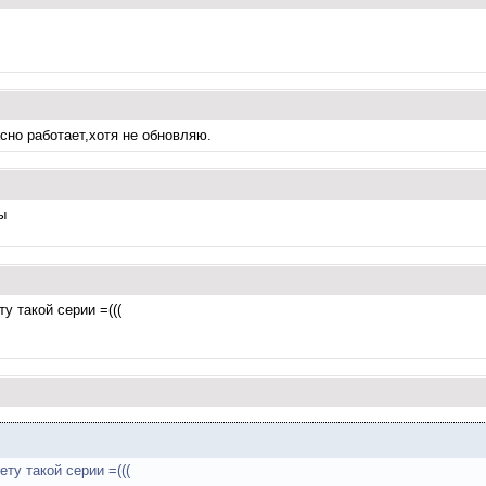
асно работает,хотя не обновляю.
ы
у такой серии =(((
ету такой серии =(((