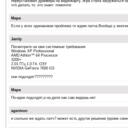
переустановил драйвера на видеокарту, игра стала загружаться бы
что делать то. кто знает. помогите.
Мари
Если у всех одинаковая проблема то ждем патча.Вообще у многих
Janity
Посмотрите на оми системные требования
Windows XP Professional
AMD Athlon™ 64 Processor
3200+
2.01 ГГц 1,0 Гб. ОЗУ
NVIDIA GeForce 7600 GS
они подходят?????????
Мари
По-идее подходят,а на деле как сам видишь-нет
agentvon
и сколько же ждать патч? может есть другое решение (кроме сме