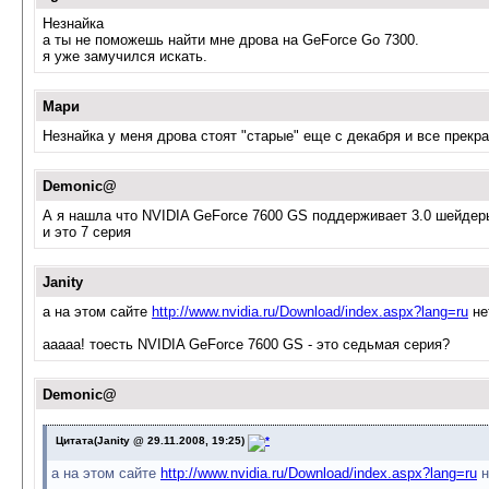
Незнайка
а ты не поможешь найти мне дрова на GeForce Go 7300.
я уже замучился искать.
Мари
Незнайка у меня дрова стоят "старые" еще с декабря и все прекр
Demonic@
А я нашла что NVIDIA GeForce 7600 GS поддерживает 3.0 шейдер
и это 7 серия
Janity
а на этом сайте
http://www.nvidia.ru/Download/index.aspx?lang=ru
нет
ааааа! тоесть NVIDIA GeForce 7600 GS - это седьмая серия?
Demonic@
Цитата(Janity @ 29.11.2008, 19:25)
а на этом сайте
http://www.nvidia.ru/Download/index.aspx?lang=ru
н