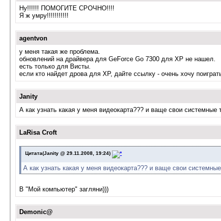
Ну!!!!!! ПОМОГИТЕ СРОЧНО!!!!
Я ж умру!!!!!!!!!!!
agentvon
у меня такая же проблема.
обновлений на драйвера для GeForce Go 7300 для XP не нашел.
есть только для Висты.
если кто найдет дрова для ХР, дайте ссылку - очень хочу поиграт
Janity
А как узнать какая у меня видеокарта??? и ваще свои системные т
LaRisa Croft
Цитата(Janity @ 29.11.2008, 19:24)
А как узнать какая у меня видеокарта??? и ваще свои системные
В "Мой компьютер" загляни)))
Demonic@