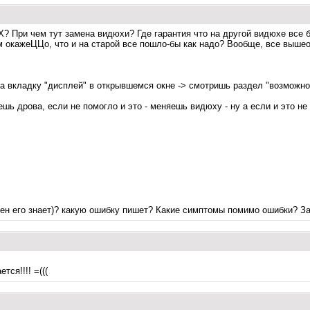
? При чем тут замена видюхи? Где гарантия что на другой видюхе все бу
ом окажеЦЦо, что и на старой все пошло-бы как надо? Вообще, все выш
на вкладку "дисплей" в открывшемся окне -> смотришь раздел "возможнос
шь дрова, если не помогло и это - меняешь видюху - ну а если и это не 
рен его знает)? какую ошибку пишет? Какие симптомы помимо ошибки? За
ся!!!! =(((