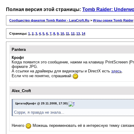
Полная версия этой страницы:
Tomb Raider: Underwo
Сообщество фанатов Tomb Raider - LaraCroft.Ru
>
Игры серии Tomb Raider
Страницы:
1
,
2
,
3
,
4
,
5
,
6
,
7
,
8
,
9
,
10
,
11
,
12
,
13
,
14
Pantera
Крофт
Когда появится это сообщение, нажми на клавишу PrintScreeen (P
формате JPG.
А ссылки на драйверы для видеокарты и DirectX есть
здесь
.
Если что не понятно, спрашивай
Alex_Croft
Цитата(Крофт @ 29.11.2008, 17:30)
Сорри, я правда не знала...
Ничего
Можешь переименовать её в интересную темку связан