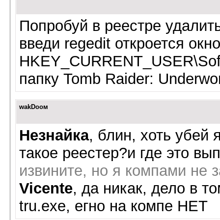
Попробуй в реестре удалит
введи regedit откроется окн
HKEY_CURRENT_USER\Softwa
папку Tomb Raider: Underwor
wаkDоом
Незнайка
, блин, хоть убей 
такое реестер?и где это вы
извините, но я компами не 
Vicente
, да никак, дело в т
tru.exe, егно на компе НЕТ