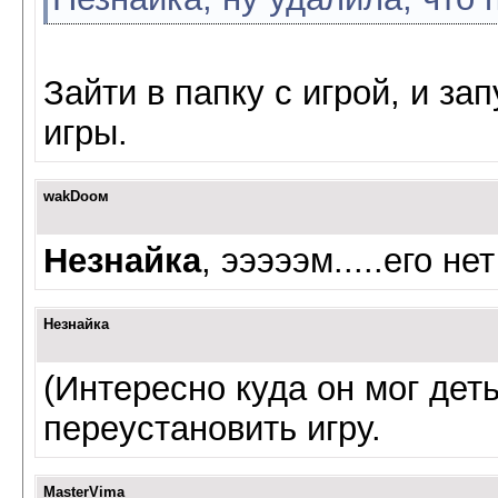
Зайти в папку с игрой, и з
игры.
wаkDоом
Незнайка
, эээээм.....его не
Незнайка
(Интересно куда он мог деть
переустановить игру.
MasterVima