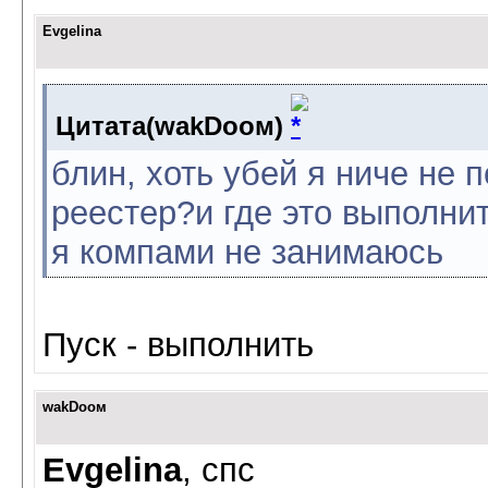
Evgelina
Цитата(wаkDоом)
блин, хоть убей я ниче не 
реестер?и где это выполнит
я компами не занимаюсь
Пуск - выполнить
wаkDоом
Evgelina
, спс