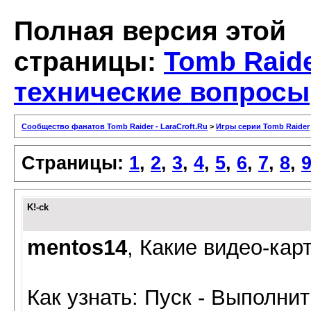
Полная версия этой
страницы:
Tomb Raide
технические вопросы
Сообщество фанатов Tomb Raider - LaraCroft.Ru
>
Игры серии Tomb Raider
Страницы:
1
,
2
,
3
,
4
,
5
,
6
,
7
,
8
,
K!-ck
mentos14
, Какие видео-кар
Как узнать: Пуск - Выполнит