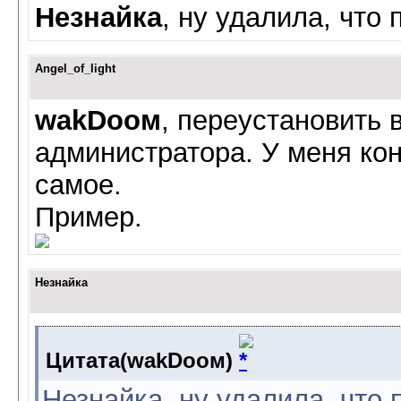
Незнайка
, ну удалила, что
Angel_of_light
wаkDоом
, переустановить 
администратора. У меня кон
самое.
Пример.
Незнайка
Цитата(wаkDоом)
Незнайка, ну удалила, что