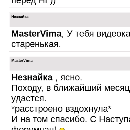
перед НГ))
Незнайка
MasterVima
, У тебя видеок
старенькая.
MasterVima
Незнайка
, ясно.
Походу, в ближайший месяц
удастся.
*расстроено вздохнула*
И на том спасибо. С Насту
форумчан!