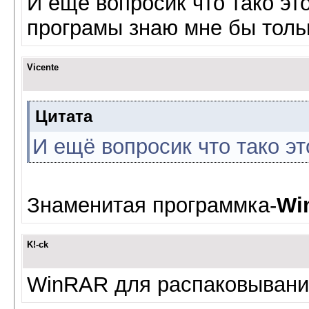
И ещё вопросик что тако эт
програмы знаю мне бы тольк
Vicente
Цитата
И ещё вопросик что тако э
Знаменитая программка-
Wi
K!-ck
WinRAR для распаковывани