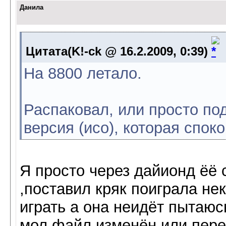
Данила
Цитата(K!-ck @ 16.2.2009, 0:39)
На 8800 летало.
Распаковал, или просто по
версия (исо), которая спок
Я просто через дайионд ёё 
,поставил кряк поиграла н
играть а она неидёт пытаюс
мол файл изменён или пере