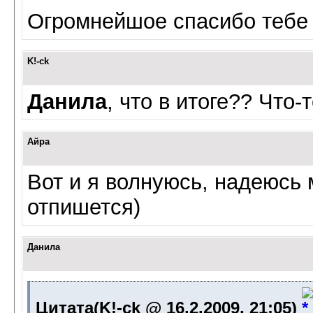
Огромнейшое спасибо тебе
K!-ck
Данила
, что в итоге?? Что
Айра
Вот и я волнуюсь, надеюсь 
отпишется)
Данила
Цитата(K!-ck @ 16.2.2009, 21:05)