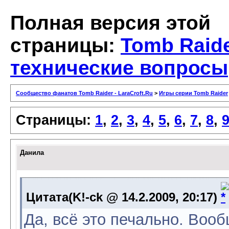
Полная версия этой
страницы:
Tomb Raide
технические вопросы
Сообщество фанатов Tomb Raider - LaraCroft.Ru
>
Игры серии Tomb Raider
Страницы:
1
,
2
,
3
,
4
,
5
,
6
,
7
,
8
,
Данила
Цитата(K!-ck @ 14.2.2009, 20:17)
Да, всё это печально. Вооб