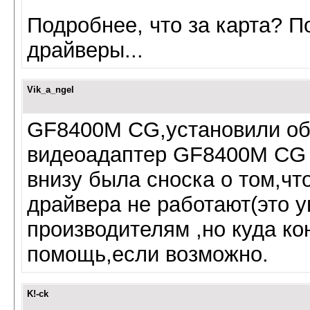
Подробнее, что за карта? П
драйверы...
Vik_a_ngel
GF8400M СG,установили об
видеоадаптер GF8400M СG в
внизу была сноска о том,чт
драйвера не работают(это у
производителям ,но куда ко
помощь,если возможно.
K!-ck