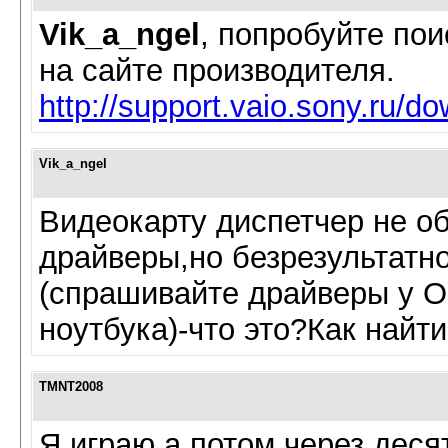
Vik_a_ngel
, попробуйте по
на сайте производителя.
http://support.vaio.sony.ru/
Vik_a_ngel
Видеокарту диспетчер не об
драйверы,но безрезультатно
(спрашивайте драйверы у O
ноутбука)-что это?Как най
TMNT2008
Я играю а потом через деся