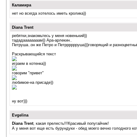
Каламира
нет но всегда хотелось иметь кролика))
Diana Trent
ребятки,знакомьтесь у меня новенький))
тададаааааааам)) Ара-арлекин..
Петруша..он же Петро и Петрррррруша)))говорящий и разноцветны
Раскрывающийся текст
играем в котенка))
говорим "привет"
любимое-на присаде))
ну вот)))
Evgelina
Diana Trent
, какая прелесть!!!Красивый попугайчик!
А у меня вот еще есть бурундуки - обед моего вечно голодного к