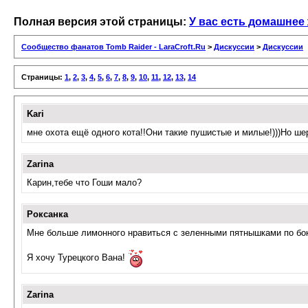
Полная версия этой страницы:
У вас есть домашнее
Сообщество фанатов Tomb Raider - LaraCroft.Ru
>
Дискуссии
>
Дискуссии
Страницы:
1
,
2
,
3
,
4
,
5
,
6
,
7
,
8
,
9
,
10
,
11
,
12
,
13
,
14
Kari
мне охота ещё одного кота!!Они такие пушистые и милые!)))Но ше
Zarina
Карин,тебе что Гоши мало?
Роксанка
Мне больше лимонного нравиться с зеленными пятнышками по бо
Я хочу Турецкого Вана!
Zarina