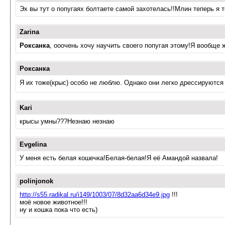
Эх вы тут о попугаях болтаете самой захотелась!!Млин теперь я т
Zarina
Роксанка
, ооочень хочу научить своего попугая этому!Я вообще 
Роксанка
Я их тоже(крыс) особо не люблю. Однако они легко дрессируются
Kari
крысы умны???Незнаю незнаю
Evgelina
У меня есть белая кошечка!Белая-белая!Я её Амандой назвала!
polinjonok
http://s55.radikal.ru/i149/1003/07/8d32aa6d34e9.jpg
!!!
моё новое животное!!!
ну и кошка пока что есть)