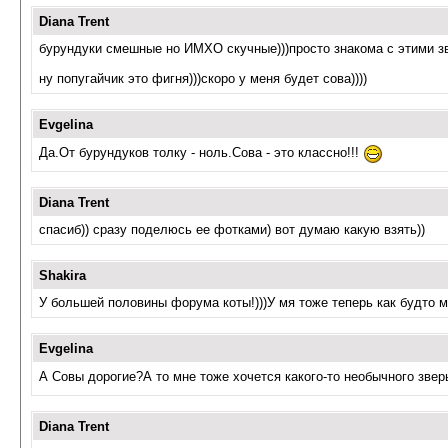
Diana Trent
бурундуки смешные но ИМХО скучные)))просто знакома с этими зв
ну попугайчик это фигня)))скоро у меня будет сова))))
Evgelina
Да.От бурундуков толку - ноль.Сова - это классно!!!
Diana Trent
спасиб)) сразу поделюсь ее фотками) вот думаю какую взять))
Shakira
У большей половины форума коты!)))У мя тоже теперь как будто 
Evgelina
А Совы дорогие?А то мне тоже хочется какого-то необычного звер
Diana Trent