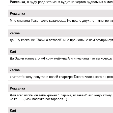
Роксанка
, я буду рада что меня будит не чертов будильник а ми
Роксанка
Мне сначала Тоже также казалось... Но после двух лет, мнение и
Zarina
да...ну крякание "Зарина вставай" мне нра больше чем орущий 
Kari
Да Зарин маловато!))Я хочу мейкуна.А я и незнала что ты хочешь 
Zarina
хватает!я хочу попугая в новой квартире!Такого беленького с цв
Роксанка
Для того чтобы он тебе крякал " Зарина, вставай!" его надо этому
ке ке..... ( мой папочка постарался...)
Kari