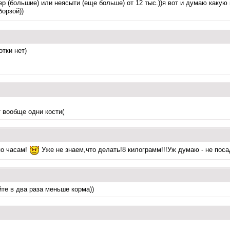
мер (большие) или неясыти (еще больше) от 12 тыс.))я вот и думаю какую
борзой))
тки нет)
т вообще одни кости(
по часам!
Уже не знаем,что делать!8 килограмм!!!Уж думаю - не поса
те в два раза меньше корма))