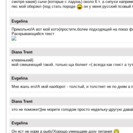
смотря какие) сычи (которые с ладонь) около 6 т. а сипухи напри
пес мой оборзел (под стать породе
он у меня русский псовый 
Evgelina
Прикольно!А вот мой котэ(простите,более подходящей на показ фо
Раскрывающийся текст
Diana Trent
клевенький)
мой смешнющий такой..только ща болеет =( всегда как глист а ту
Evgelina
Мне жаль его!А мой наоборот - толстый, и толстеет не по дням а 
Diana Trent
это не поможет))не морите голодом просто недельку-другую давай
Evgelina
Он ест не корм а рыбу!Хорошо,уменьшим дозу питания