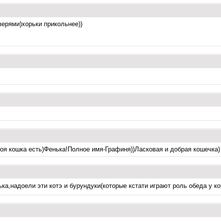
ерями)хорьки прикольнее))
моя кошка есть)Фенька!Полное имя-Графиня))Ласковая и добрая кошечка)
ька,надоели эти котэ и бурундуки(которые кстати играют роль обеда у к