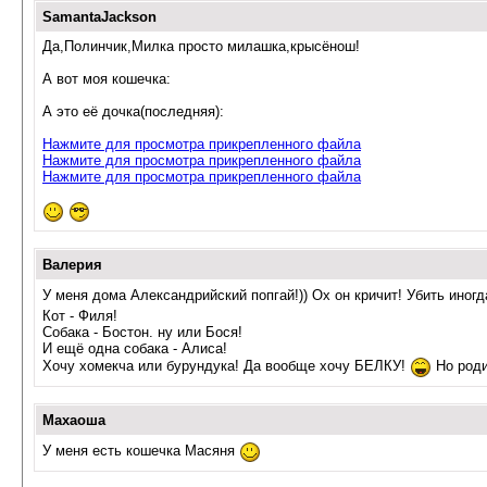
SamantaJackson
Да,Полинчик,Милка просто милашка,крысёнош!
А вот моя кошечка:
А это её дочка(последняя):
Нажмите для просмотра прикрепленного файла
Нажмите для просмотра прикрепленного файла
Нажмите для просмотра прикрепленного файла
Валерия
У меня дома Александрийский попгай!)) Ох он кричит! Убить иногд
Кот - Филя!
Собака - Бостон. ну или Бося!
И ещё одна собака - Алиса!
Хочу хомекча или бурундука! Да вообще хочу БЕЛКУ!
Но роди
Махаоша
У меня есть кошечка Масяня