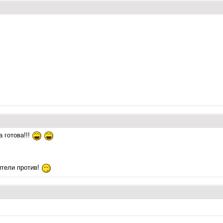
а готова!!!
тели против!