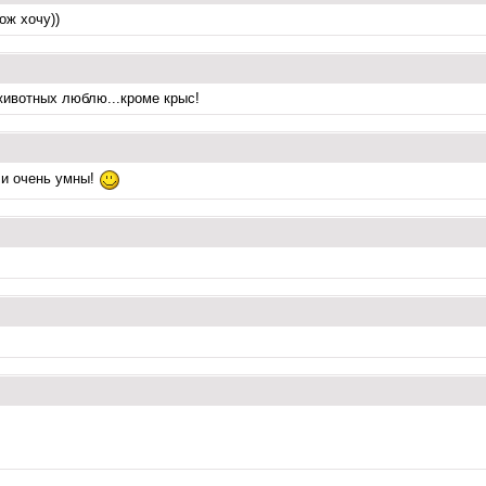
ож хочу))
животных люблю...кроме крыс!
 и очень умны!