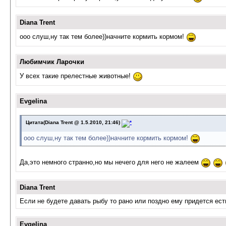
Diana Trent
ооо слуш,ну так тем более))начните кормить кормом!
Любимчик Ларочки
У всех такие прелестные животные!
Evgelina
Цитата(Diana Trent @ 1.5.2010, 21:46)
ооо слуш,ну так тем более))начните кормить кормом!
Да,это немного странно,но мы нечего для него не жалеем
Diana Trent
Если не будете давать рыбу то рано или поздно ему придется есть
Evgelina