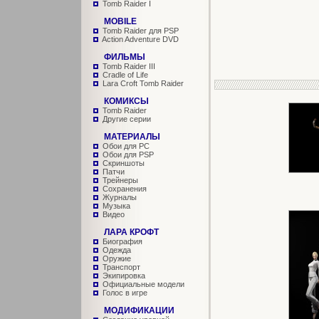
Tomb Raider I
MOBILE
Tomb Raider для PSP
Action Adventure DVD
ФИЛЬМЫ
Tomb Raider III
Cradle of Life
Lara Croft Tomb Raider
КОМИКСЫ
Tomb Raider
Другие серии
МАТЕРИАЛЫ
Обои для PC
Обои для PSP
Скриншоты
Патчи
Трейнеры
Сохранения
Журналы
Музыка
Видео
ЛАРА КРОФТ
Биография
Одежда
Оружие
Транспорт
Экипировка
Официальные модели
Голос в игре
МОДИФИКАЦИИ