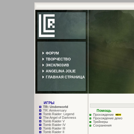
ФОРУМ
ТВОРЧЕСТВО
ЭКСКЛЮЗИВ
ANGELINA JOLIE
ГЛАВНАЯ СТРАНИЦА
ИГРЫ
TR: Underworld
TR: Anniversary
Помощь
Tomb Raider: Legend
Прохождение
The Angel of Darkness
Прохождение демо
Tomb Raider V
Трейнеры
Tomb Raider IV
Сохранения
Tomb Raider III
Tomb Raider II