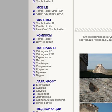
Tomb Raider I
MOBILE
Tomb Raider для PSP
Action Adventure DVD
ФИЛЬМЫ
Tomb Raider III
Cradle of Life
Lara Croft Tomb Raider
КОМИКСЫ
Для обеспечения натура
Tomb Raider
настоящие гробницы май
Другие серии
МАТЕРИАЛЫ
Обои для PC
Обои для PSP
Скриншоты
Патчи
Трейнеры
Сохранения
Журналы
Музыка
Видео
ЛАРА КРОФТ
Биография
Одежда
Оружие
Транспорт
Экипировка
Официальные модели
Голос в игре
МОДИФИКАЦИИ