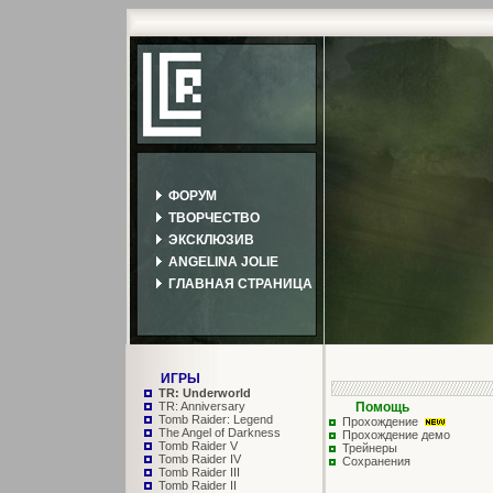
ФОРУМ
ТВОРЧЕСТВО
ЭКСКЛЮЗИВ
ANGELINA JOLIE
ГЛАВНАЯ СТРАНИЦА
ИГРЫ
TR: Underworld
TR: Anniversary
Помощь
Tomb Raider: Legend
Прохождение
The Angel of Darkness
Прохождение демо
Tomb Raider V
Трейнеры
Tomb Raider IV
Сохранения
Tomb Raider III
Tomb Raider II