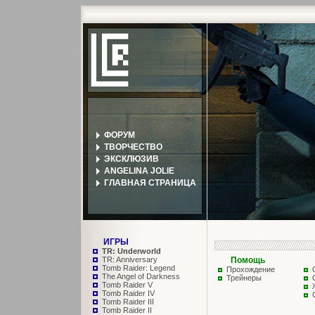
ФОРУМ
ТВОРЧЕСТВО
ЭКСКЛЮЗИВ
ANGELINA JOLIE
ГЛАВНАЯ СТРАНИЦА
ИГРЫ
TR: Underworld
TR: Anniversary
Помощь
Tomb Raider: Legend
Прохождение
The Angel of Darkness
Трейнеры
Tomb Raider V
Tomb Raider IV
Tomb Raider III
Tomb Raider II