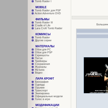
Tomb Raider I
MOBILE
Tomb Raider для PSP
Action Adventure DVD
ФИЛЬМЫ
Tomb Raider III
Большинс
Cradle of Life
Lara Croft Tomb Raider
КОМИКСЫ
Tomb Raider
Другие серии
МАТЕРИАЛЫ
Обои для PC
Обои для PSP
Скриншоты
Патчи
Трейнеры
Сохранения
Журналы
Музыка
Видео
ЛАРА КРОФТ
Биография
Одежда
Оружие
Транспорт
Экипировка
Официальные модели
Голос в игре
МОДИФИКАЦИИ