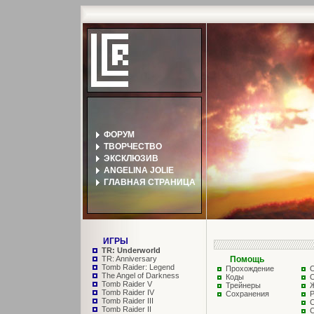
ФОРУМ
ТВОРЧЕСТВО
ЭКСКЛЮЗИВ
ANGELINA JOLIE
ГЛАВНАЯ СТРАНИЦА
ИГРЫ
TR: Underworld
TR: Anniversary
Помощь
Tomb Raider: Legend
Прохождение
The Angel of Darkness
Коды
О
Tomb Raider V
Трейнеры
Tomb Raider IV
Сохранения
Р
Tomb Raider III
С
Tomb Raider II