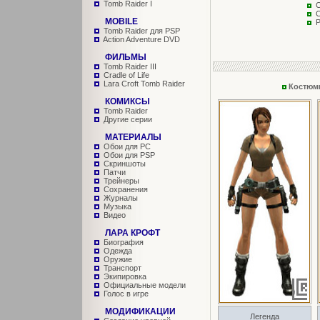
Tomb Raider I
MOBILE
Tomb Raider для PSP
Action Adventure DVD
ФИЛЬМЫ
Tomb Raider III
Cradle of Life
Lara Croft Tomb Raider
Костюм
КОМИКСЫ
Tomb Raider
Другие серии
МАТЕРИАЛЫ
Обои для PC
Обои для PSP
Скриншоты
Патчи
Трейнеры
Сохранения
Журналы
Музыка
Видео
ЛАРА КРОФТ
Биография
Одежда
Оружие
Транспорт
Экипировка
Официальные модели
Голос в игре
МОДИФИКАЦИИ
Легенда