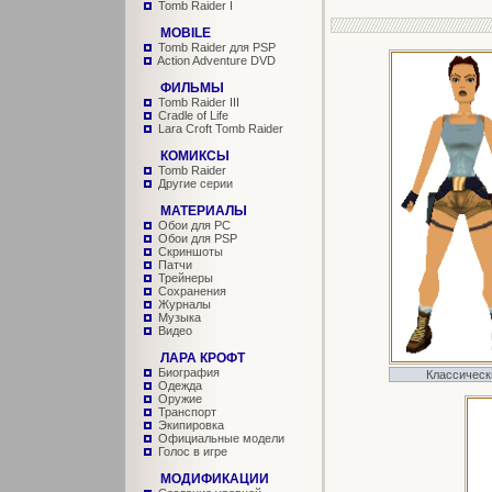
Tomb Raider I
MOBILE
Tomb Raider для PSP
Action Adventure DVD
ФИЛЬМЫ
Tomb Raider III
Cradle of Life
Lara Croft Tomb Raider
КОМИКСЫ
Tomb Raider
Другие серии
МАТЕРИАЛЫ
Обои для PC
Обои для PSP
Скриншоты
Патчи
Трейнеры
Сохранения
Журналы
Музыка
Видео
ЛАРА КРОФТ
Биография
Классическ
Одежда
Оружие
Транспорт
Экипировка
Официальные модели
Голос в игре
МОДИФИКАЦИИ