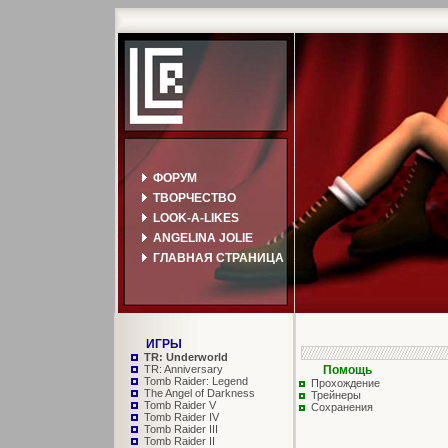
ФОРУМ
ТВОРЧЕСТВО
LOOK-A-LIKES
ANGELINA JOLIE
ГЛАВНАЯ СТРАНИЦА
ИГРЫ
TR: Underworld
TR: Anniversary
Помощь
Tomb Raider: Legend
Прохождение
The Angel of Darkness
Трейнеры
Tomb Raider V
Сохранения
Tomb Raider IV
Tomb Raider III
Tomb Raider II