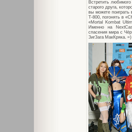
Встретить любимого 
старого друга, котор
вы можете поиграть 
Т-800, погонять в «C
«Mortal Kombat Ult
Именно на NextCas
спасения мира с Чёр
ЗигЗага МакКряка. =)