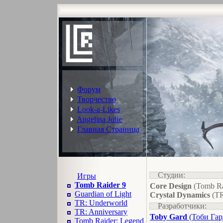
Форум
Творчество
Look-a-Likes
Angelina Jolie
Главная Страница
Студии:
Игры
Tomb Raider 9
Core Design
(Tomb Ra
Guardian of Light
Crystal Dynamics
(TR
TR: Underworld
Разработчики:
TR: Anniversary
Toby Gard
(Тоби Гар
Tomb Raider: Legend