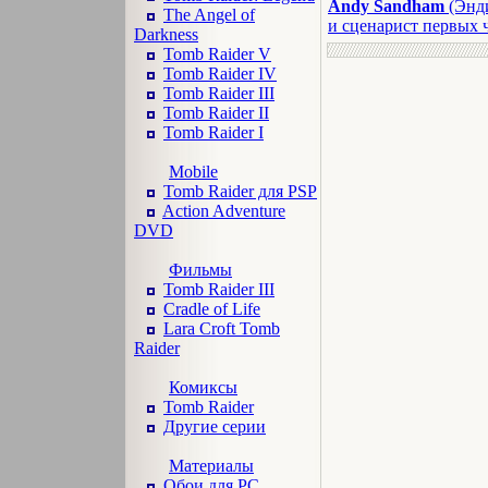
Andy Sandham
(Энди
The Angel of
и сценарист первых 
Darkness
Tomb Raider V
Tomb Raider IV
Tomb Raider III
Tomb Raider II
Tomb Raider I
Mobile
Tomb Raider для PSP
Action Adventure
DVD
Фильмы
Tomb Raider III
Cradle of Life
Lara Croft Tomb
Raider
Комиксы
Tomb Raider
Другие серии
Материалы
Обои для PC