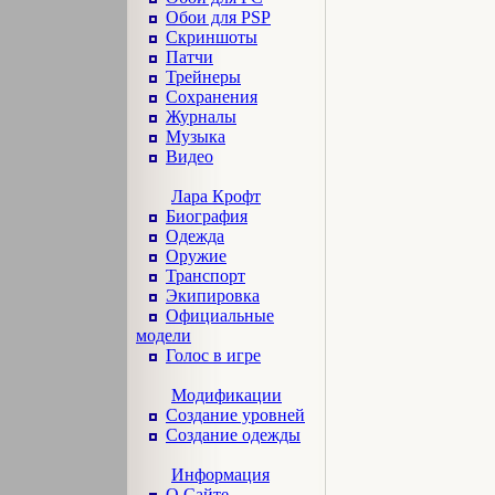
Обои для PSP
Скриншоты
Патчи
Трейнеры
Сохранения
Журналы
Музыка
Видео
Лара Крофт
Биография
Одежда
Оружие
Транспорт
Экипировка
Официальные
модели
Голос в игре
Модификации
Создание уровней
Создание одежды
Информация
О Сайте