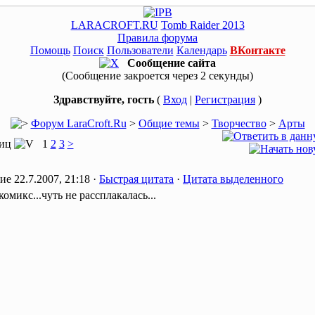
LARACROFT.RU
Tomb Raider 2013
Правила форума
Помощь
Поиск
Пользователи
Календарь
ВКонтакте
Сообщение сайта
(Сообщение закроется через 2 секунды)
Здравствуйте, гость
(
Вход
|
Регистрация
)
Форум LaraCroft.Ru
>
Общие темы
>
Творчество
>
Арты
ниц
1
2
3
>
22.7.2007, 21:18 ·
Быстрая цитата
·
Цитата выделенного
омикс...чуть не рассплакалась...