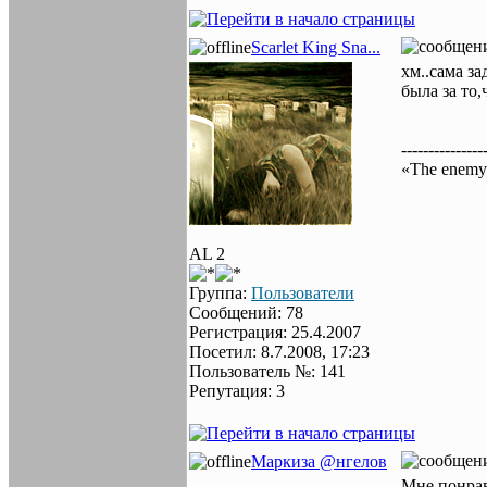
Scarlet King Sna...
хм..сама за
была за то,
---------------
«The enemy 
AL 2
Группа:
Пользователи
Сообщений: 78
Регистрация: 25.4.2007
Посетил: 8.7.2008, 17:23
Пользователь №: 141
Репутация: 3
Маркиза @нгелов
Мне понрав