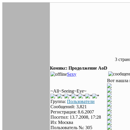
3 стра
Комикс: Продолжение AoD
Sexy
Вот нашла к
~All~Seeing~Eye~
Группа:
Пользователи
Сообщений: 3,821
Регистрация: 8.6.2007
Посетил: 13.7.2008, 17:28
Из: Москва
Пользователь №: 305