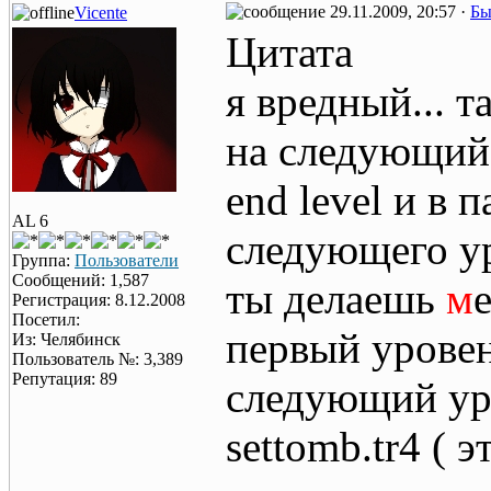
29.11.2009, 20:57 ·
Бы
Vicente
Цитата
я вредный... 
на следующий 
end level и в 
AL 6
следующего ур
Группа:
Пользователи
Сообщений: 1,587
ты делаешь
м
е
Регистрация: 8.12.2008
Посетил:
первый уровен
Из: Челябинск
Пользователь №: 3,389
Репутация: 89
следующий уро
settomb.tr4 ( 