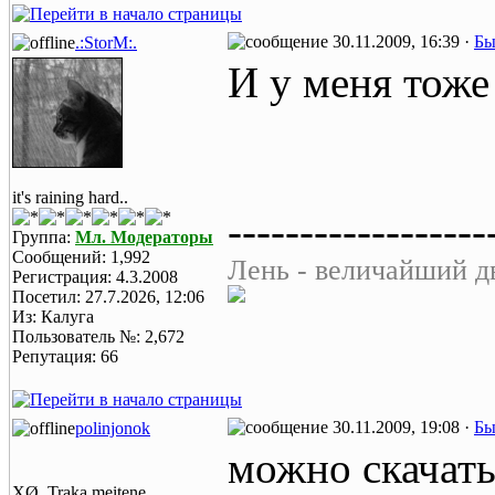
30.11.2009, 16:39 ·
Бы
.:StorM:.
И у меня тоже
it's raining hard..
------------------
Группа:
Мл. Модераторы
Сообщений: 1,992
Лень - величайший дв
Регистрация: 4.3.2008
Посетил: 27.7.2026, 12:06
Из: Калуга
Пользователь №: 2,672
Репутация: 66
30.11.2009, 19:08 ·
Бы
polinjonok
можно скачать
XØ. Traka meitene