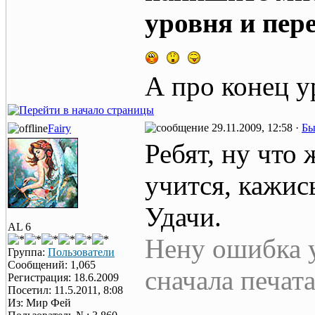
уровня и пер
А про конец у
29.11.2009, 12:58 ·
Бы
Fairy
Ребят, ну что 
учится, кажис
Удачи.
AL 6
Нену ошибка у
Группа:
Пользователи
Сообщений: 1,065
сначала печат
Регистрация: 18.6.2009
Посетил: 11.5.2011, 8:08
Из: Мир Фей