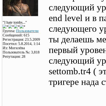
следующий ур
end level и в 
"I hate tombs..."
следующего ур
Группа:
Пользователи
Сообщений: 615
ты делаешь мек
Регистрация: 23.5.2009
Посетил: 5.8.2014, 1:14
первый уровен
Из: Могилёва
Пользователь №: 3,818
Репутация: 28
следующий уро
settomb.tr4 ( 
тригере нада 