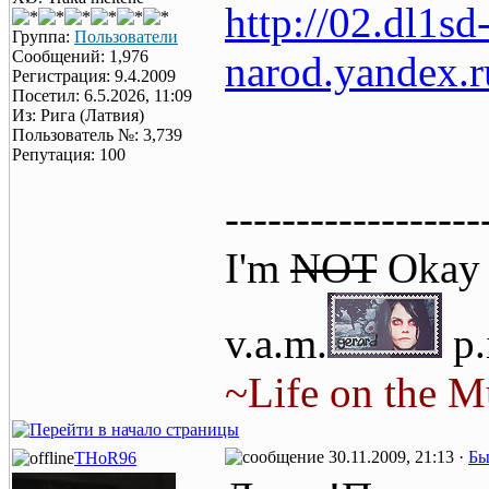
http://02.dl1sd
Группа:
Пользователи
Сообщений: 1,976
narod.yandex.
Регистрация: 9.4.2009
Посетил: 6.5.2026, 11:09
Из: Рига (Латвия)
Пользователь №: 3,739
Репутация: 100
------------------
I'm
NOT
Oka
v.a.m.
p.i
~Life on the M
30.11.2009, 21:13 ·
Бы
THoR96