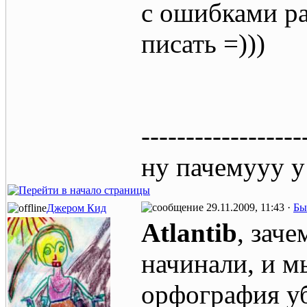
с ошибками ра
писать =)))
------------------
ну пачемууу у
29.11.2009, 11:43 ·
Бы
Джером Кид
Atlantib
, заче
начинали, и м
орфография уб