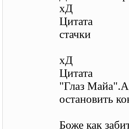
хД
Цитата
стачки
хД
Цитата
"Глаз Майа".А
остановить ко
Боже как заби