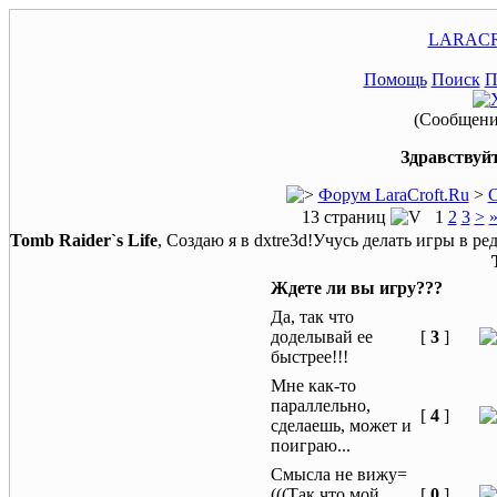
LARACR
Помощь
Поиск
П
(Сообщение
Здравствуйт
Форум LaraCroft.Ru
>
С
13 страниц
1
2
3
>
Tomb Raider`s Life
, Создаю я в dxtre3d!Учусь делать игры в ре
Ждете ли вы игру???
Да, так что
доделывай ее
[
3
]
быстрее!!!
Мне как-то
параллельно,
[
4
]
сделаешь, может и
поиграю...
Смысла не вижу=
(((Так что мой
[
0
]