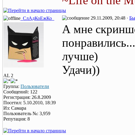
~Life on the M
29.11.2009, 20:48 ·
Бы
_СлАдКоЕжКо_
А мне скринш
понравились..
лучше)
Удачи))
AL 2
Группа:
Пользователи
Сообщений: 122
Регистрация: 26.8.2009
Посетил: 5.10.2010, 18:39
Из: Самара
Пользователь №: 3,959
Репутация: 8