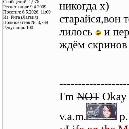
Сообщений: 1,976
никогда х)
Регистрация: 9.4.2009
Посетил: 6.5.2026, 11:09
старайся,вон 
Из: Рига (Латвия)
Пользователь №: 3,739
Репутация: 100
лилось
и пер
ждём скринов 
------------------
I'm
NOT
Oka
v.a.m.
p.i