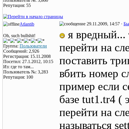
Пользователь №: 3,860
Репутация: 55
29.11.2009, 14:57 ·
Бы
Atlantib
я вредный...
Oh, such bullshit!
перейти на с
Группа:
Пользователи
Сообщений: 2,926
Регистрация: 15.11.2008
поставить триг
Посетил: 27.1.2012, 10:15
Из: где то там...
вбить номер с
Пользователь №: 3,283
Репутация: 100
пример если с
базе tut1.tr4 
перейти на сл
называться set