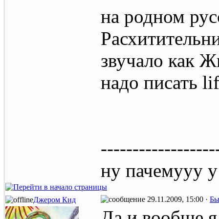
на родном русс
Расхитительни
звучало как Ж
надо писать lif
------------------
ну пачемууу у
29.11.2009, 15:00 ·
Бы
Джером Кид
Да и вообще я