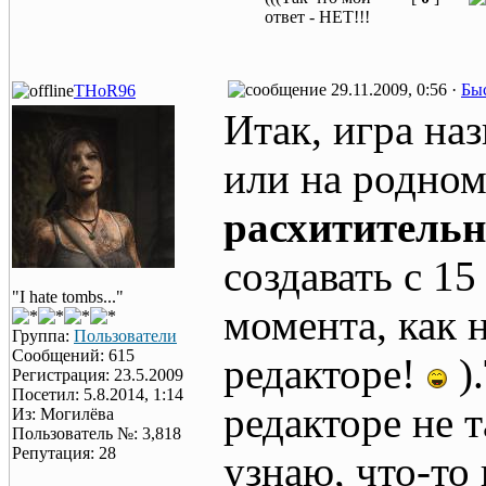
ответ - НЕТ!!!
29.11.2009, 0:56 ·
Быс
THoR96
Итак, игра на
или на родно
расхититель
создавать с 15
"I hate tombs..."
момента, как 
Группа:
Пользователи
Сообщений: 615
редакторе!
)
Регистрация: 23.5.2009
Посетил: 5.8.2014, 1:14
редакторе не 
Из: Могилёва
Пользователь №: 3,818
Репутация: 28
узнаю, что-то