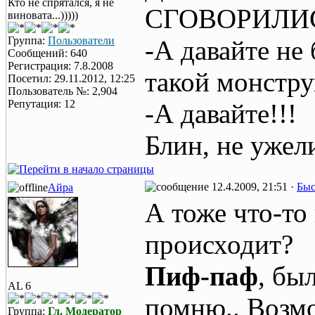
Кто не спрятался, я не
СГОВОРИЛИСЬ
виновата...)))))
Группа:
Пользователи
-А давайте не
Сообщений: 640
Регистрация: 7.8.2008
такой монстр
Посетил: 29.11.2012, 12:25
Пользователь №: 2,904
Репутация: 12
-А давайте!!!
Блин, не ужел
12.4.2009, 21:51 ·
Быс
Айра
А тоже что-то
происходит?
Пиф-паф
, бы
AL 6
помню.. Возмо
Группа:
Гл. Модератор