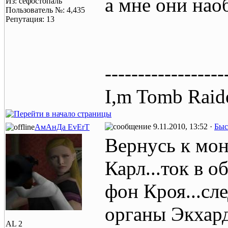
а мне они нао
Из: сефостопаль
Пользователь №: 4,435
Репутация: 13
------------------
I,m Tomb Raide
9.11.2010, 13:52 ·
Быс
АмАнДа EvErT
Вернусь к мон
Карл...ток в 
фон Кроя...сле
органы Экхар
AL 2