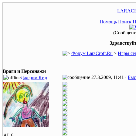
LARACR
Помощь
Поиск
П
(Сообщение
Здравствуйт
Форум LaraCroft.Ru
>
Игры се
Враги и Персонажи
27.3.2009, 11:41 ·
Быс
Джером Кид
AL 6