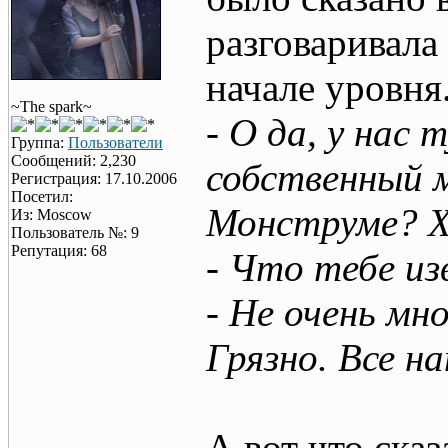
разговаривала
начале уровня
~The spark~
- О да, у нас
Группа:
Пользователи
Сообщений: 2,230
собственный м
Регистрация: 17.10.2006
Посетил:
Монструме? Х
Из: Moscow
Пользователь №: 9
Репутация: 68
- Что тебе и
- Не очень мн
Грязно. Все н
А вот что сказ