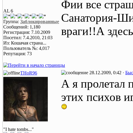
Фии все страш
AL 6
Санатория-Ши
Группа:
Заблокированные
Сообщений: 1,180
враги!!А здесь
Регистрация: 7.10.2009
Посетил: 7.4.2010, 21:03
Из: Кошачая страна...
Пользователь №: 4,017
Репутация: 73
28.12.2009, 0:42 ·
Быс
THoR96
А я пролетал 
этих психов и
"I hate tombs..."