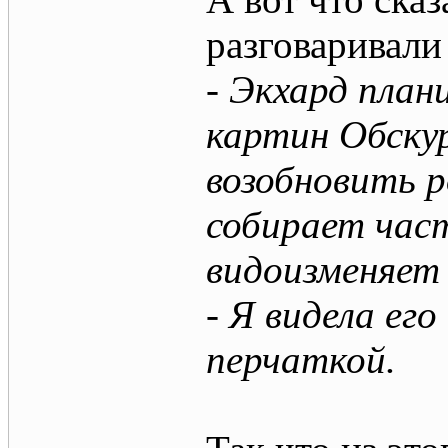
разговаривали 
- Экхард план
картин Обску
возобновить р
собирает час
видоизменяет 
- Я видела ег
перчаткой.