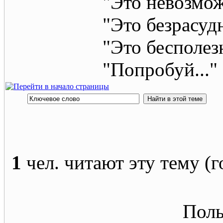
"Это невозмож
"Это безрасуд
"Это бесполез
"Попробуй..." 
1
чел. читают эту тему (г
Поль