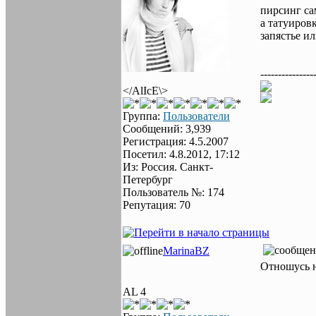
пирсинг сам
а татуировк
запястье ил
---------------
</AlIcE\>
Группа:
Пользователи
Сообщений: 3,939
Регистрация: 4.5.2007
Посетил: 4.8.2012, 17:12
Из: Россия. Санкт-
Петербург
Пользователь №: 174
Репутация: 70
MarinaBZ
Отношусь 
AL 4