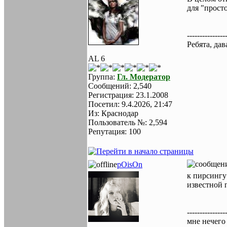
для "просто
---------------
Ребята, да
AL 6
Группа:
Гл. Модератор
Сообщений: 2,540
Регистрация: 23.1.2008
Посетил: 9.4.2026, 21:47
Из: Краснодар
Пользователь №: 2,594
Репутация: 100
pOisOn
к пирсингу 
известной п
---------------
мне нечего