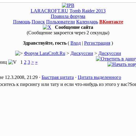
LARACROFT.RU
Tomb Raider 2013
Правила форума
Помощь
Поиск
Пользователи
Календарь
ВКонтакте
Сообщение сайта
(Сообщение закроется через 2 секунды)
Здравствуйте, гость
(
Вход
|
Регистрация
)
Форум LaraCroft.Ru
>
Дискуссии
>
Дискуссии
аниц
1
2
3
>
»
12.3.2008, 21:29 ·
Быстрая цитата
·
Цитата выделенного
ситесь к пирсингу или тату и если что-нибудь из этого у вас?Sor