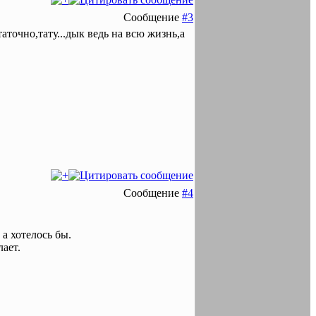
Сообщение
#3
аточно,тату...дык ведь на всю жизнь,а
Сообщение
#4
 а хотелось бы.
лает.