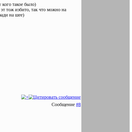
у кого такое было)
 эт тож избито, так что можно на
зади на шее)
Сообщение
#8