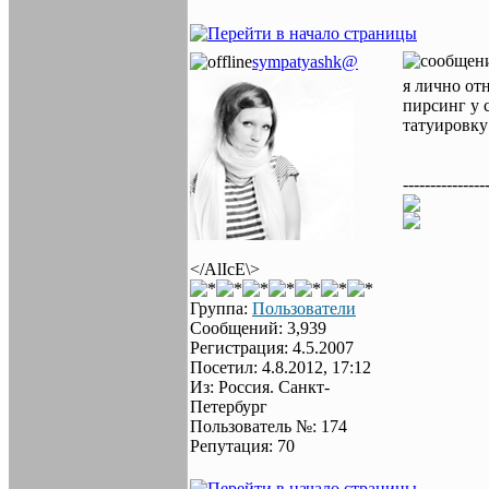
sympatyashk@
я лично от
пирсинг у с
татуировку 
---------------
</AlIcE\>
Группа:
Пользователи
Сообщений: 3,939
Регистрация: 4.5.2007
Посетил: 4.8.2012, 17:12
Из: Россия. Санкт-
Петербург
Пользователь №: 174
Репутация: 70