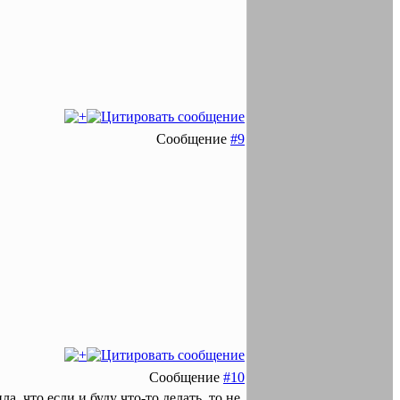
Сообщение
#9
Сообщение
#10
а, что если и буду что-то делать, то не