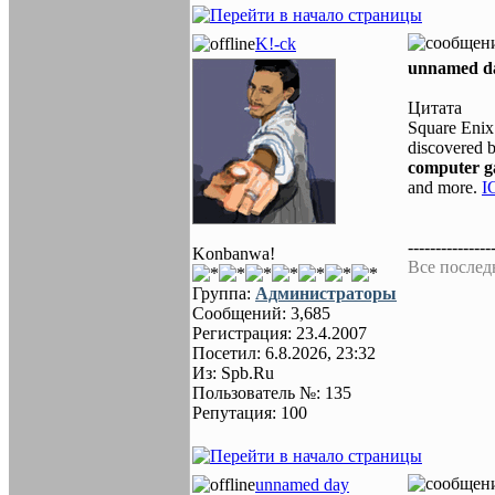
K!-ck
unnamed d
Цитата
Square Enix 
discovered b
computer 
and more.
I
---------------
Konbanwa!
Все послед
Группа:
Администраторы
Сообщений: 3,685
Регистрация: 23.4.2007
Посетил: 6.8.2026, 23:32
Из: Spb.Ru
Пользователь №: 135
Репутация: 100
unnamed day