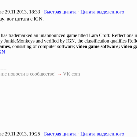
29.11.2013, 18:33 ·
Быстрая цитата
·
Цитата выделенного
ay
, вот цитата с IGN.
has trademarked an unannounced game titled Lara Croft: Reflections i
y JunkieMonkeys and verified by IGN, the classification qualifies Refle
games
, consisting of computer software;
video game software; video 
GN
-----
ние новости в сообществе!
→
VK.com
29.11.2013, 19:25 ·
Быстрая цитата
·
Цитата выделенного