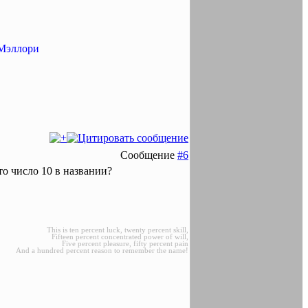
 Мэллори
Сообщение
#6
то число 10 в названии?
This is ten percent luck, twenty percent skill,
Fifteen percent concentrated power of will,
Five percent pleasure, fifty percent pain
And a hundred percent reason to remember the name!