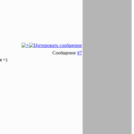
Сообщение
#7
я =)