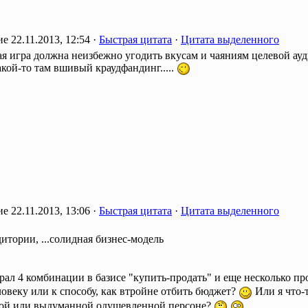
22.11.2013, 12:54 ·
Быстрая цитата
·
Цитата выделенного
я игра должна неизбежно угодить вкусам и чаяниям целевой аудит
акой-то там вшивый краудфандинг.....
22.11.2013, 13:06 ·
Быстрая цитата
·
Цитата выделенного
дитории, ...солидная бизнес-модель
рал 4 комбинации в базисе "купить-продать" и еще несколько п
овеку или к способу, как втройне отбить бюджет?
Или я что-т
ой или выдуманной одушевленной персоне?