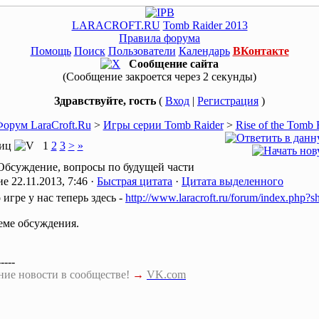
LARACROFT.RU
Tomb Raider 2013
Правила форума
Помощь
Поиск
Пользователи
Календарь
ВКонтакте
Сообщение сайта
(Сообщение закроется через 2 секунды)
Здравствуйте, гость
(
Вход
|
Регистрация
)
орум LaraCroft.Ru
>
Игры серии Tomb Raider
>
Rise of the Tomb 
ниц
1
2
3
>
»
 Обсуждение, вопросы по будущей части
22.11.2013, 7:46 ·
Быстрая цитата
·
Цитата выделенного
игре у нас теперь здесь -
http://www.laracroft.ru/forum/index.php?
еме обсуждения.
-----
ние новости в сообществе!
→
VK.com