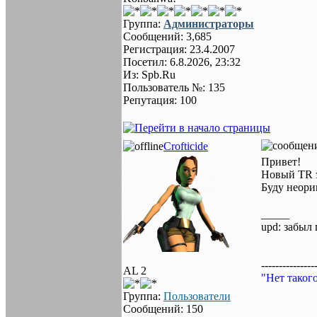
Группа:
Администраторы
Сообщений: 3,685
Регистрация: 23.4.2007
Посетил: 6.8.2026, 23:32
Из: Spb.Ru
Пользователь №: 135
Репутация: 100
Crofticide
Привет!
Новый TR э
Буду неори
_____
upd: забыл 
---------------
AL 2
"Нет таког
Группа:
Пользователи
Сообщений: 150