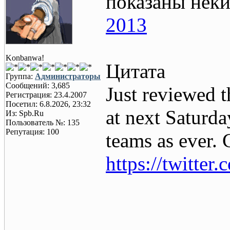
показаны нек
2013
Konbanwa!
Цитата
Группа:
Администраторы
Сообщений: 3,685
Just reviewed t
Регистрация: 23.4.2007
Посетил: 6.8.2026, 23:32
at next Saturd
Из: Spb.Ru
Пользователь №: 135
Репутация: 100
teams as ever. 
https://twitte