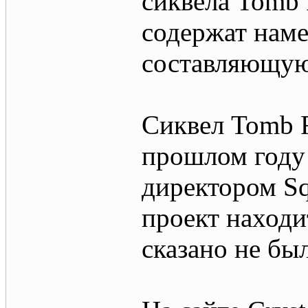
сиквела Tomb 
содержат нам
составляющую
Сиквел Tomb R
прошлом году
директором Sq
проект находи
сказано не бы