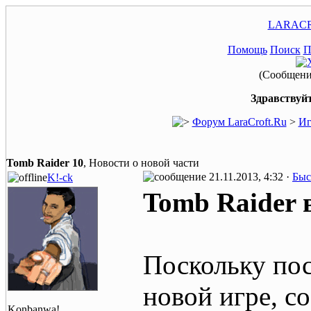
LARACR
Помощь
Поиск
П
(Сообщение
Здравствуйт
Форум LaraCroft.Ru
>
Иг
Tomb Raider 10
, Новости о новой части
21.11.2013, 4:32 ·
Быс
K!-ck
Tomb Raider 
Поскольку пос
новой игре, с
Konbanwa!