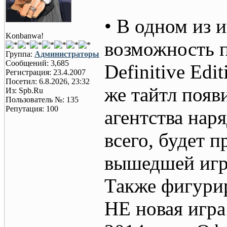
• В одном из 
Konbanwa!
возможность п
Группа:
Администраторы
Сообщений: 3,685
Definitive Edi
Регистрация: 23.4.2007
Посетил: 6.8.2026, 23:32
же тайтл появ
Из: Spb.Ru
Пользователь №: 135
Репутация: 100
агентства нар
всего, будет 
вышедшей игры
Также фигури
НЕ новая игра