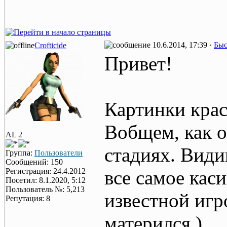
10.6.2014, 17:39 ·
Быс
Crofticide
Привет!
Картинки крас
Вобщем, как 
AL 2
стадиях. Види
Группа:
Пользователи
Сообщений: 150
Регистрация: 24.4.2012
все самое кас
Посетил: 8.1.2020, 5:12
Пользователь №: 5,213
известной игр
Репутация: 8
матерился )