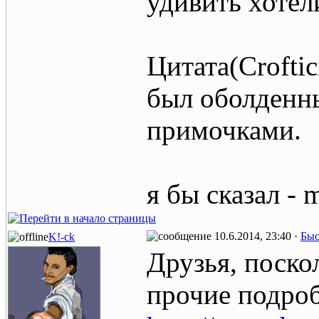
удивить хотел
Цитата(Croftic
был оболденн
примочками.
я бы сказал - 
10.6.2014, 23:40 ·
Быс
K!-ck
Друзья, поско
прочие подроб