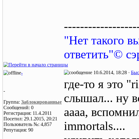
------------------
"Нет такого в
ответить"© с
10.6.2014, 18:28 ·
Быс
-
где-то я это "ri
-
слышал... ну 
Группа:
Заблокированные
Сообщений: 0
аааа, вспомнил.
Регистрация: 11.4.2011
Посетил: 29.1.2015, 20:21
immortals....
Пользователь №: 4,857
Репутация: 90