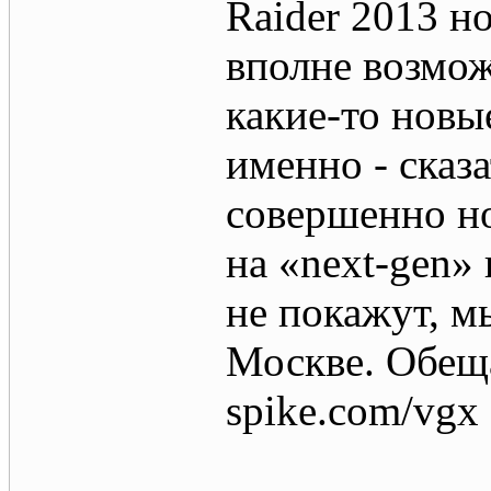
Raider 2013 н
вполне возмож
какие-то новы
именно - сказ
совершенно но
на «next-gen»
не покажут, м
Москве. Обеща
spike.com/vgx