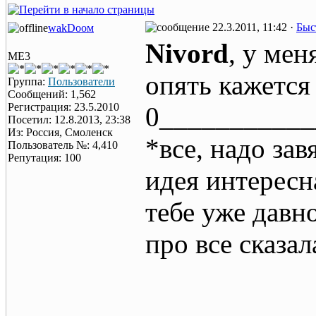
22.3.2011, 11:42 ·
Быс
wаkDоом
Nivord
, у мен
ME3
опять кажется 
Группа:
Пользователи
Сообщений: 1,562
Регистрация: 23.5.2010
0___________
Посетил: 12.8.2013, 23:38
Из: Россия, Смоленск
*все, надо зав
Пользователь №: 4,410
Репутация: 100
идея интересн
тебе уже давн
про все сказал