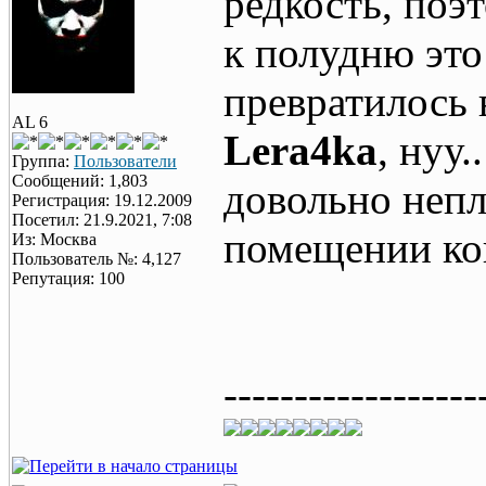
редкость, поэт
к полудню это
превратилось 
AL 6
Lera4ka
, нуу.
Группа:
Пользователи
Сообщений: 1,803
довольно непл
Регистрация: 19.12.2009
Посетил: 21.9.2021, 7:08
помещении кон
Из: Москва
Пользователь №: 4,127
Репутация: 100
------------------