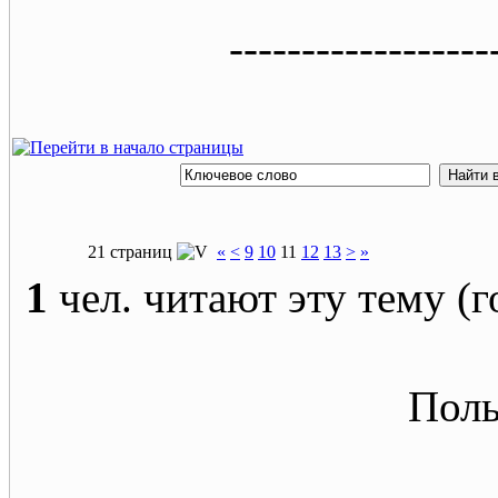
------------------
21 страниц
«
<
9
10
11
12
13
>
»
1
чел. читают эту тему (г
Поль