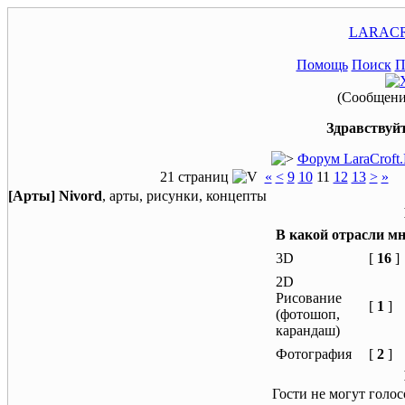
LARACR
Помощь
Поиск
П
(Сообщение
Здравствуйт
Форум LaraCroft
21 страниц
«
<
9
10
11
12
13
>
»
[Арты] Nivord
, арты, рисунки, концепты
В какой отрасли м
3D
[
16
]
2D
Рисование
[
1
]
(фотошоп,
карандаш)
Фотография
[
2
]
Гости не могут голо