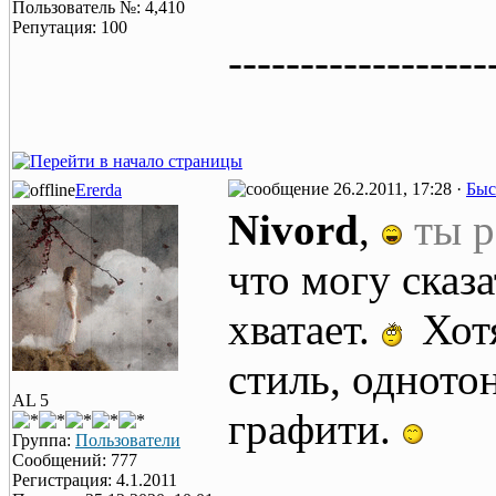
Пользователь №: 4,410
Репутация: 100
------------------
26.2.2011, 17:28 ·
Быс
Ererda
Nivord
,
ты р
что могу сказа
хватает.
Хотя
стиль, одното
AL 5
графити.
Группа:
Пользователи
Сообщений: 777
Регистрация: 4.1.2011