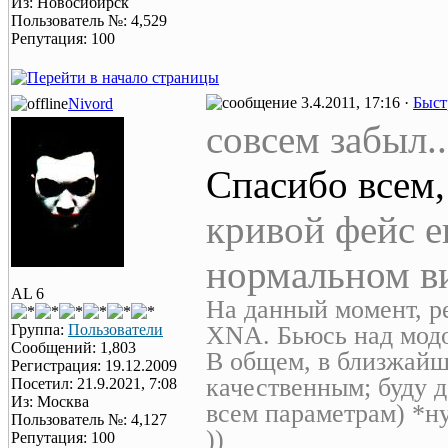
Из: Новосибирск
Пользователь №: 4,529
Репутация: 100
3.4.2011, 17:16 ·
Быст
Nivord
совсем забыл..
Спасибо всем
кривой фейс е
нормальном ви
AL 6
На данный момент, р
Группа:
Пользователи
XNA. Бьюсь над модо
Сообщений: 1,803
В общем, в близжайш
Регистрация: 19.12.2009
качественным; буду д
Посетил: 21.9.2021, 7:08
Из: Москва
всем параметрам) *ну
Пользователь №: 4,127
))
Репутация: 100