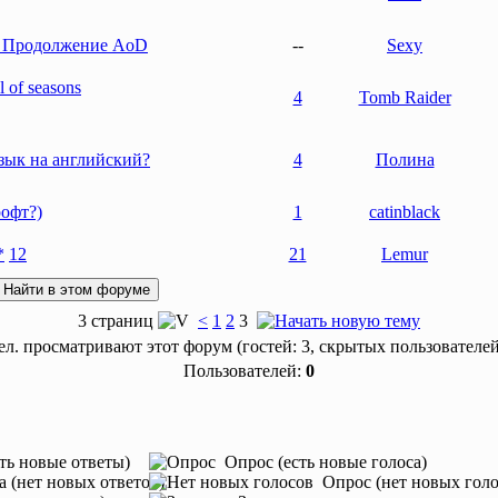
: Продолжение AoD
--
Sexy
 of seasons
4
Tomb Raider
зык на английский?
4
Полина
рофт?)
1
catinblack
1
2
21
Lemur
3 страниц
<
1
2
3
л. просматривают этот форум (гостей: 3, скрытых пользователей
Пользователей:
0
ть новые ответы)
Опрос (есть новые голоса)
а (нет новых ответов)
Опрос (нет новых голо