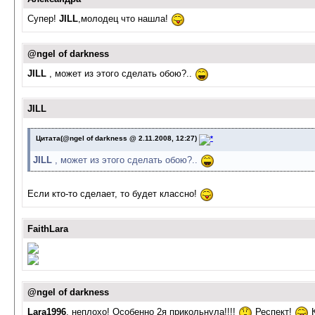
Супер!
JILL
,молодец что нашла!
@ngel of darkness
JILL
, может из этого сделать обою?..
JILL
Цитата(@ngel of darkness @ 2.11.2008, 12:27)
JILL
, может из этого сделать обою?..
Если кто-то сделает, то будет классно!
FaithLara
@ngel of darkness
Lara1996
, неплохо! Особенно 2я прикольнула!!!!
Респект!
К