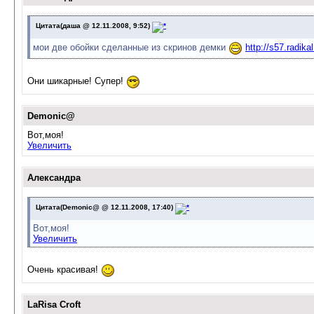
Цитата(даша @ 12.11.2008, 9:52)
мои две обойки сделанные из скринов демки
http://s57.radika
Они шикарные! Супер!
Demonic@
Вот,моя!
Увеличить
Александра
Цитата(Demonic@ @ 12.11.2008, 17:40)
Вот,моя!
Увеличить
Очень красивая!
LaRisa Croft