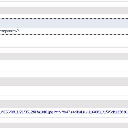
 отправить?
.ru/i156/0811/21/3512fd3a10f0.jpg
http://s47.radikal.ru/i116/0811/15/5cb132836