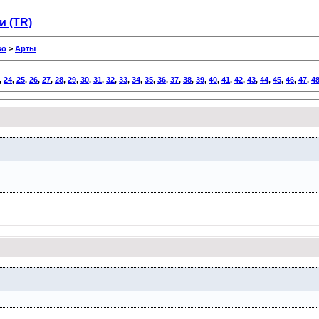
 (TR)
во
>
Арты
,
24
,
25
,
26
,
27
,
28
,
29
,
30
,
31
,
32
,
33
,
34
,
35
,
36
,
37
,
38
,
39
,
40
,
41
,
42
,
43
,
44
,
45
,
46
,
47
,
4