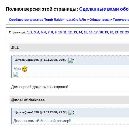
Полная версия этой страницы:
Сделанные вами обои
Сообщество фанатов Tomb Raider - LaraCroft.Ru
>
Общие темы
>
Творчест
Страницы:
1
,
2
,
3
,
4
,
5
,
6
,
7
,
8
,
9
,
10
,
11
,
12
,
13
,
14
,
15
,
16
,
17
,
18
,
19
,
20
,
21
,
22
,
23
JILL
Цитата(Lara1996 @ 1.11.2008, 20:50)
Моя
Для первой даже очень хорошо!
@ngel of darkness
Цитата(Lara1996 @ 1.11.2008, 21:35)
Делала самый большой размер!!