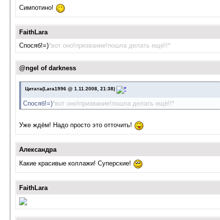
Симпотино!
FaithLara
Спосяб!=)
*вот оно!призвание!пошла делать ещё!!*
@ngel of darkness
Цитата(Lara1996 @ 1.11.2008, 21:38)
Спосяб!=)
*вот оно!призвание!пошла делать ещё!!*
Уже ждём! Надо просто это отточить!
Александра
Какие красивые коллажи! Суперские!
FaithLara