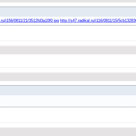
l.ru/i156/0811/21/3512fd3a10f0.jpg
http://s47.radikal.ru/i116/0811/15/5cb1328