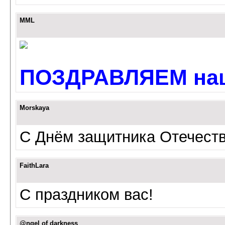
MML
ПОЗДРАВЛЯЕМ наши
Morskaya
С Днём защитника Отечеств
FaithLara
C праздником вас!
@ngel of darkness