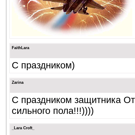
FaithLara
C праздником)
Zarina
С праздником защитника От
сильного пола!!!))))
_Lara Croft_