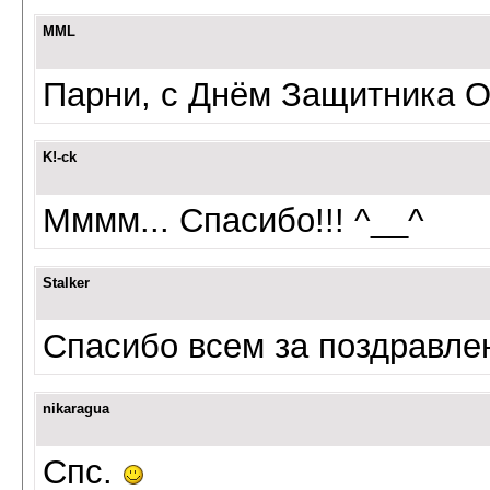
MML
Парни, с Днём Защитника О
K!-ck
Мммм... Спасибо!!! ^__^
Stalker
Спасибо всем за поздравл
nikaragua
Спс.