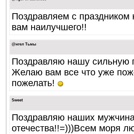
Поздравляем с праздником 
вам наилучшего!!
@нгел Тьмы
Поздравляю нашу сильную п
Желаю вам все что уже пож
пожелать!
Sweet
Поздравляю наших мужчина
отечества!!=)))Всем моря л