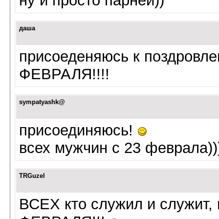
ну и просто парней))
даша
присоеденяюсь к поздровл
ФЕВРАЛЯ!!!!
sympatyashk@
присоединяюсь!
всех мужчин с 23 феврала))
TRGuzel
ВСЕХ кто служил и служит, 