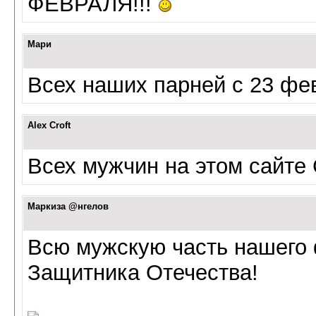
ФЕВРАЛЯ!!!
Мари
Всех наших парней с 23 февр
Alex Croft
Всех мужчин на этом сайте
Маркиза @нгелов
Всю мужскую часть нашего
Защитника Отечества!