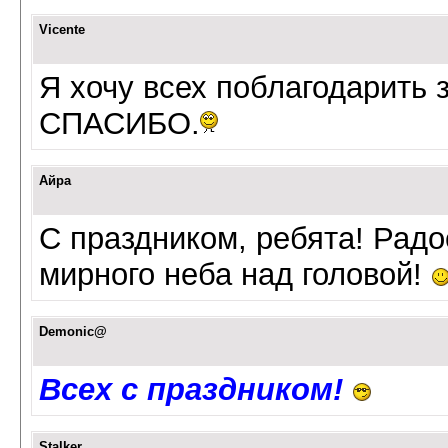
Vicente
Я хочу всех поблагодарить з
СПАСИБО.
Айра
С праздником, ребята! Радо
мирного неба над головой!
Demonic@
Всех с праздником!
Stalker