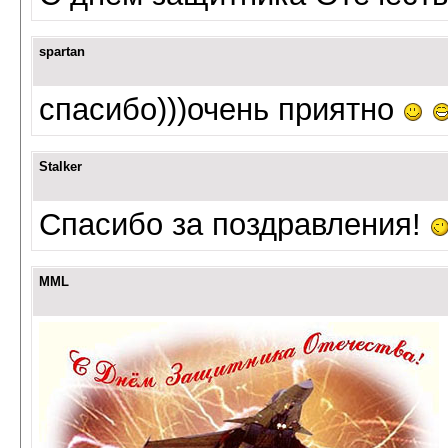
spartan
спасибо)))очень приятно
Stalker
Спасибо за поздравления!
MML