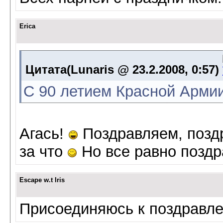
Erica
Цитата(Lunaris @ 23.2.2008, 0:57)
С 90 летием Красной Армии!
Агась!
Поздравляем, поздр
за что
Но все равно поздр
Escape w.t Iris
Присоединяюсь к поздравл