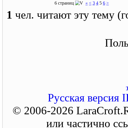
6 страниц
«
<
3
4
5
6
>
1
чел. читают эту тему (г
Поль
Русская версия
I
© 2006-2026 LaraCroft
или частично ссы