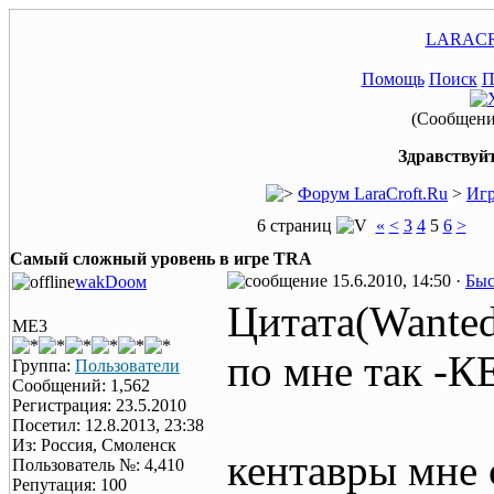
LARACR
Помощь
Поиск
П
(Сообщение
Здравствуйт
Форум LaraCroft.Ru
>
Игр
6 страниц
«
<
3
4
5
6
>
Самый сложный уровень в игре TRA
15.6.2010, 14:50 ·
Быс
wаkDоом
Цитата(Wanted
ME3
по мне так -
Группа:
Пользователи
Сообщений: 1,562
Регистрация: 23.5.2010
Посетил: 12.8.2013, 23:38
Из: Россия, Смоленск
кентавры мне 
Пользователь №: 4,410
Репутация: 100