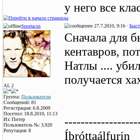
у него все кла
27.7.2010, 9:16 ·
Быст
Sportacus
Сначала для б
кентавров, по
Натлы .... уби
получается хах
AL 2
Группа:
Пользователи
Сообщений: 81
Регистрация: 6.8.2009
Посетил: 18.8.2010, 11:13
------------------
Из: Питер
Пользователь №: 3,920
Репутация: 8
Íþróttaálfurin