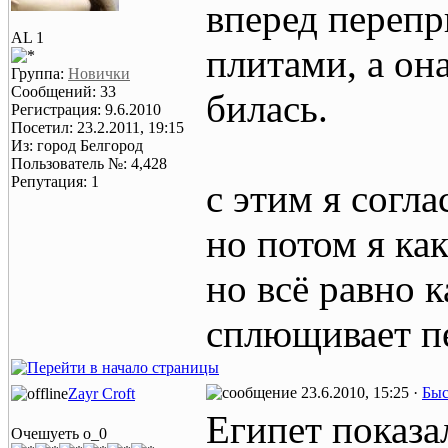
вперед перепр
AL 1
плитами, а он
Группа:
Новички
Сообщений: 33
билась.
Регистрация: 9.6.2010
Посетил: 23.2.2011, 19:15
Из: город Белгород
Пользователь №: 4,428
Репутация: 1
с этим я согла
но потом я как
но всё равно 
сплющивает пе
23.6.2010, 15:25 ·
Быс
Zayr Croft
Египет показ
Очешуеть о_0