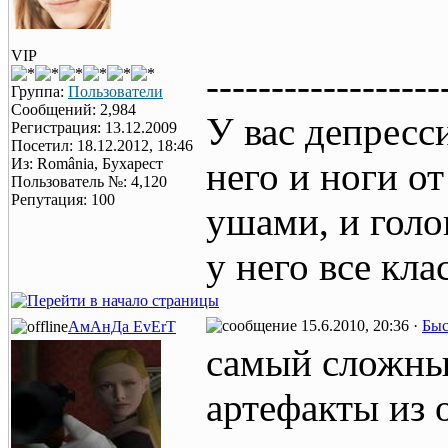
VIP
------------------
Группа:
Пользователи
Сообщений: 2,984
У вас депресс
Регистрация: 13.12.2009
Посетил: 18.12.2012, 18:46
Из: România, Бухарест
него и ноги от
Пользователь №: 4,120
Репутация: 100
ушами, и голо
у него все кла
15.6.2010, 20:36 ·
Быс
АмАнДа EvErT
самый сложный
артефакты из 