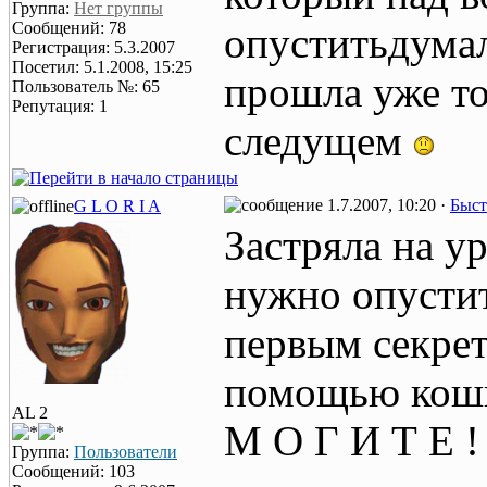
Группа:
Нет группы
Сообщений: 78
опуститьдумал
Регистрация: 5.3.2007
Посетил: 5.1.2008, 15:25
прошла уже то
Пользователь №: 65
Репутация: 1
следущем
1.7.2007, 10:20 ·
Быст
G L O R I A
Застряла на у
нужно опустит
первым секрет
помощью кошк
AL 2
М О Г И Т Е ! 
Группа:
Пользователи
Сообщений: 103