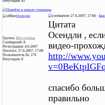
Репутация: 85
27.6.2007, 17:06 ·
Быс
Осендли
Цитата
Осендли , есл
Группа:
Нет группы
Сообщений: 8
видео-прохож
Регистрация: 4.6.2007
Посетил: 27.6.2007, 17:06
http://www.yo
Пользователь №: 276
Репутация: 0
v=0BeKtpIGFqg
спасибо больш
правильно