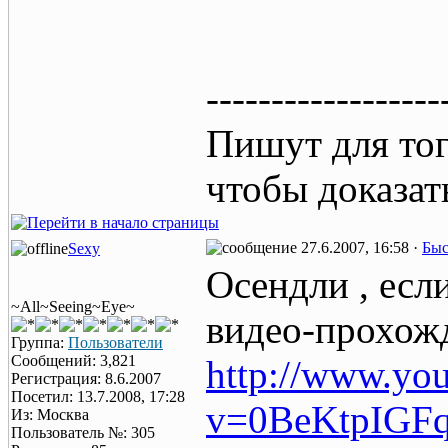
------------------
Пишут для тог
чтобы доказат
27.6.2007, 16:58 ·
Быс
Sexy
Осендли , есл
~All~Seeing~Eye~
видео-прохож
Группа:
Пользователи
Сообщений: 3,821
http://www.yo
Регистрация: 8.6.2007
Посетил: 13.7.2008, 17:28
v=0BeKtpIGFqg
Из: Москва
Пользователь №: 305