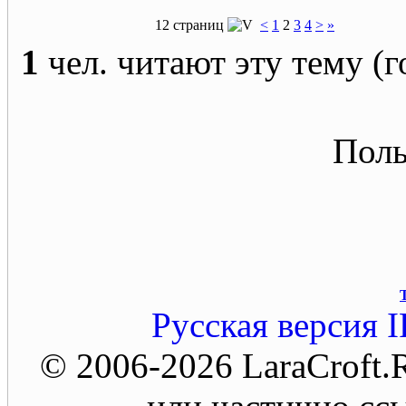
12 страниц
<
1
2
3
4
>
»
1
чел. читают эту тему (г
Поль
Русская версия
I
© 2006-2026 LaraCroft