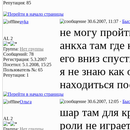
Репутация: 85
30.6.2007, 11:37 ·
Быс
ayka
не могу пройти
AL 2
анкха там где
Группа:
Нет группы
Сообщений: 78
его вниз спуст
Регистрация: 5.3.2007
Посетил: 5.1.2008, 15:25
я не знаю как
Пользователь №: 65
Репутация: 1
находиться по
30.6.2007, 12:05 ·
Быс
Ольга
шар там для к
AL 2
роли не играет.
Группа:
Нет группы