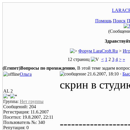
LARACR
Помощь
Поиск
П
(Сообщение
Здравствуйт
Форум LaraCroft.Ru
>
Игр
12 страниц
<
1
2
3
4
>
»
(Египет)Вопросы по прохождению
, В этой теме задаем вопр
21.6.2007, 18:10 ·
Быс
Ольга
скрин в студи
AL 2
Группа:
Нет группы
Сообщений: 204
Регистрация: 11.6.2007
Посетил: 19.8.2007, 22:11
------------------
Пользователь №: 340
Репутация: 0