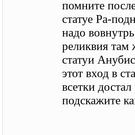
помните после
статуе Ра-под
надо вовнутрь
реликвия там ж
статуи Анубис
этот вход в с
всетки достал
подскажите ка