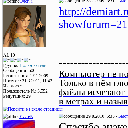
28.7.2009, 3:31 ·
Быст
Олег!!!
http://demiart
showforum=21
AL 10
------------------
Группа:
Пользователи
Сообщений: 606
Компьютер не по
Регистрация: 17.1.2009
Только в нём гл
Посетил: 21.3.2011, 11:42
Из: моск*ы
файлы исчезают 
Пользователь №: 3,552
Репутация: 29
в метрах и назыв
29.8.2010, 5:35 ·
Быст
EvGeN
Спасибо знако