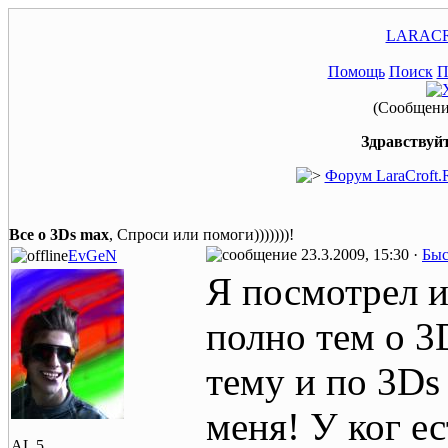
LARACR
Помощь
Поиск
П
(Сообщение
Здравствуйт
Форум LaraCroft.
Все о 3Ds max
, Спроси или помоги)))))))!
23.3.2009, 15:30 ·
Быс
EvGeN
Я посмотрел и
полно тем о 3
тему и по 3Ds
меня! У ког ес
AL 5