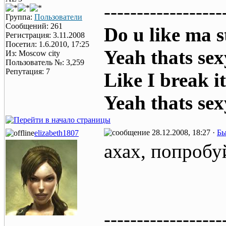
------------------
Группа:
Пользователи
Сообщений: 261
Do u like ma s
Регистрация: 3.11.2008
Посетил: 1.6.2010, 17:25
Yeah thats sex
Из: Moscow city
Пользователь №: 3,259
Репутация: 7
Like I break i
Yeah thats sex
28.12.2008, 18:27 ·
Бы
elizabeth1807
ахах, попробуй
------------------