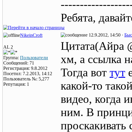
------------------
Ребята, давай
12.9.2012, 14:50 ·
Быс
NikeinCroft
Цитата(Айра @
AL 2
хм, а ссылка 
Группа:
Пользователи
Сообщений: 71
Регистрация: 9.8.2012
Тогда вот
тут
е
Посетил: 7.2.2013, 14:12
Пользователь №: 5,277
какой-то тако
Репутация: 1
видео, когда 
ним. В принц
проскакивать