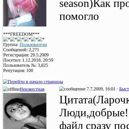
season)Как пр
помогло
***FREEDOM***
Группа:
Пользователи
Сообщений: 2,271
Регистрация: 29.5.2009
Посетил: 1.12.2018, 20:59
Пользователь №: 3,825
Репутация: 100
7.7.2009, 16:01 ·
Быст
Неизвестная
Цитата(Ларочк
Люди,добрые!
файл сразу пос