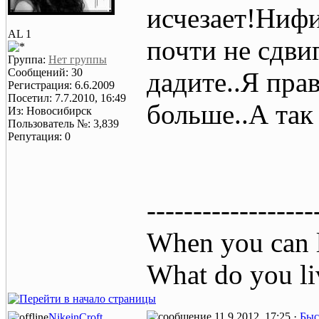
исчезает!Нифи
AL 1
почти не сдви
Группа:
Нет группы
Сообщений: 30
дадите..Я пра
Регистрация: 6.6.2009
Посетил: 7.7.2010, 16:49
больше..А так 
Из: Новосибирск
Пользователь №: 3,839
Репутация: 0
------------------
When you can l
What do you li
11.9.2012, 17:25 ·
Быс
NikeinCroft