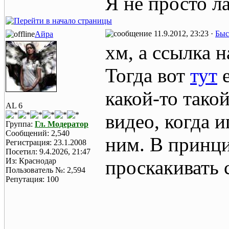
Я не просто л
11.9.2012, 23:23 ·
Быс
Айра
хм, а ссылка 
Тогда вот
тут
е
какой-то тако
AL 6
видео, когда 
Группа:
Гл. Модератор
Сообщений: 2,540
ним. В принц
Регистрация: 23.1.2008
Посетил: 9.4.2026, 21:47
Из: Краснодар
проскакивать
Пользователь №: 2,594
Репутация: 100