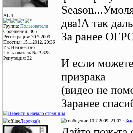
Season...Умол
AL 4
два!А так дал
Группа:
Пользователи
Сообщений: 365
За ранее ОГ
Регистрация: 30.5.2009
Посетил: 15.1.2012, 20:36
Из: Неизвестно
Пользователь №: 3,828
Репутация: 32
И если можете
призрака
(видео не помо
Заранее спаси
10.7.2009, 21:02 ·
Быс
Ларочка))
Дайте пож-та 