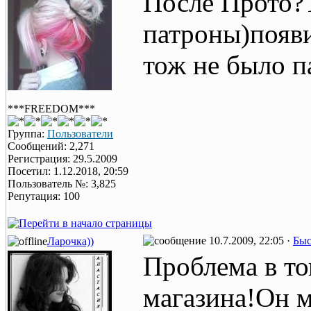
После Прото?Т
патроны)появи
тож не было п
***FREEDOM***
Группа:
Пользователи
Сообщений: 2,271
Регистрация: 29.5.2009
Посетил: 1.12.2018, 20:59
Пользователь №: 3,825
Репутация: 100
10.7.2009, 22:05 ·
Быс
Ларочка))
Проблема в то
магазина!Он м