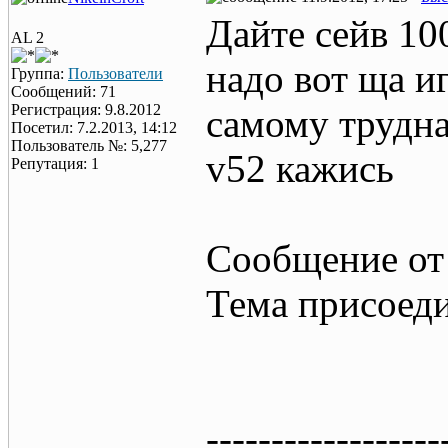
Дайте сейв 10
AL 2
надо вот ща и
Группа:
Пользователи
Сообщений: 71
Регистрация: 9.8.2012
самому трудная
Посетил: 7.2.2013, 14:12
Пользователь №: 5,277
v52 кажись
Репутация: 1
Сообщение от
Тема присоед
------------------