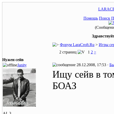
LARACR
Помощь
Поиск
П
(Сообщение
Здравствуйт
Форум LaraCroft.Ru
>
Игры се
2 страниц
1
2
>
Нужен сейв
28.12.2008, 17:53 ·
Бы
Janity
Ищу сейв в то
БОАЗ
AL 3