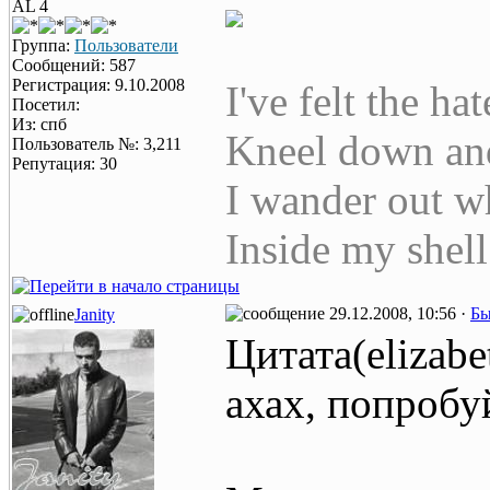
AL 4
Группа:
Пользователи
Сообщений: 587
Регистрация: 9.10.2008
I've felt the ha
Посетил:
Из: спб
Kneel down and 
Пользователь №: 3,211
Репутация: 30
I wander out wh
Inside my shell
29.12.2008, 10:56 ·
Бы
Janity
Цитата(elizab
ахах, попробуй