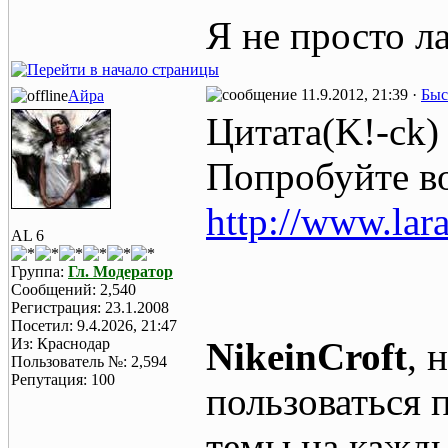
Я не просто л
11.9.2012, 21:39 ·
Быс
Айра
Цитата(K!-ck
Попробуйте во
http://www.lara
AL 6
Группа:
Гл. Модератор
Сообщений: 2,540
Регистрация: 23.1.2008
Посетил: 9.4.2026, 21:47
Из: Краснодар
NikeinCroft
, 
Пользователь №: 2,594
Репутация: 100
пользоваться 
темы на кажды