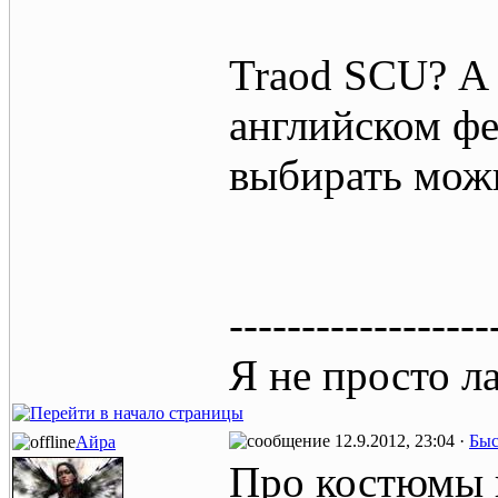
Traod SCU? А 
английском ф
выбирать мож
------------------
Я не просто л
12.9.2012, 23:04 ·
Быс
Айра
Про костюмы 