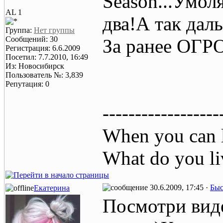
Season...Умол
AL 1
два!А так дал
Группа:
Нет группы
Сообщений: 30
За ранее ОГ
Регистрация: 6.6.2009
Посетил: 7.7.2010, 16:49
Из: Новосибирск
Пользователь №: 3,839
Репутация: 0
------------------
When you can l
What do you li
30.6.2009, 17:45 ·
Быс
Екатерина
Посмотри виде