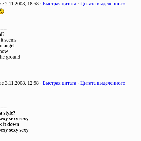
2.11.2008, 18:58 ·
Быстрая цитата
·
Цитата выделенного
-----
al?
 it seems
an angel
 now
the ground
3.11.2008, 12:58 ·
Быстрая цитата
·
Цитата выделенного
-----
a style?
sexy sexy sexy
k it down
sexy sexy sexy