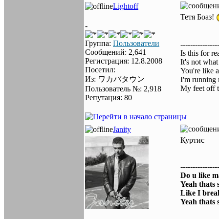
Lightoff
Тетя Боаз!
-
Группа:
Пользователи
---------------
Сообщений: 2,641
Is this for re
Регистрация: 12.8.2008
It's not what
Посетил:
You're like 
Из: ワカバタウン
I'm running
My feet off 
Пользователь №: 2,918
Репутация: 80
Janity
Куртис
---------------
Do u like m
Yeah thats 
Like I brea
Yeah thats 