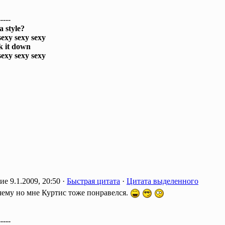
-----
a style?
sexy sexy sexy
k it down
sexy sexy sexy
9.1.2009, 20:50 ·
Быстрая цитата
·
Цитата выделенного
ему но мне Куртис тоже понравелся.
-----