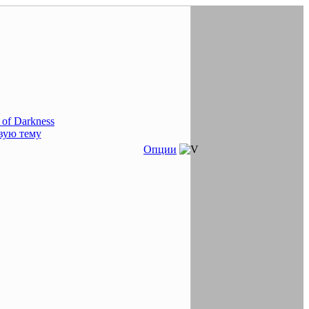
 of Darkness
Опции