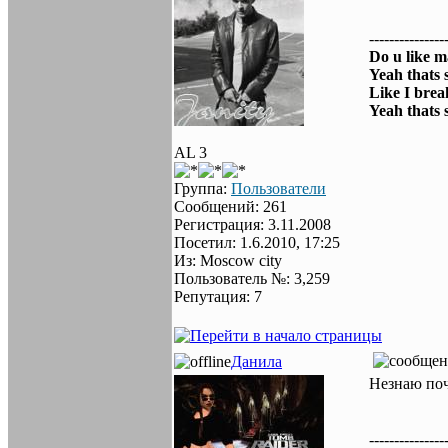
---------------
Do u like m
Yeah thats 
Like I brea
Yeah thats 
AL 3
Группа:
Пользователи
Сообщений: 261
Регистрация: 3.11.2008
Посетил: 1.6.2010, 17:25
Из: Moscow city
Пользователь №: 3,259
Репутация: 7
Данила
Незнаю поч
---------------