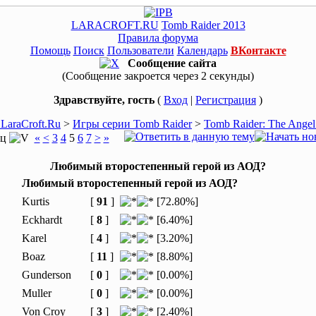
LARACROFT.RU
Tomb Raider 2013
Правила форума
Помощь
Поиск
Пользователи
Календарь
ВКонтакте
Сообщение сайта
(Сообщение закроется через 2 секунды)
Здравствуйте, гость
(
Вход
|
Регистрация
)
LaraCroft.Ru
>
Игры серии Tomb Raider
>
Tomb Raider: The Angel
иц
«
<
3
4
5
6
7
>
»
Любимый второстепенный герой из АОД?
Любимый второстепенный герой из АОД?
Kurtis
[
91
]
[72.80%]
Eckhardt
[
8
]
[6.40%]
Karel
[
4
]
[3.20%]
Boaz
[
11
]
[8.80%]
Gunderson
[
0
]
[0.00%]
Muller
[
0
]
[0.00%]
Von Croy
[
3
]
[2.40%]