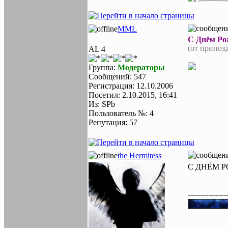
MML
С Днём Ро
(от припоз
AL 4
Группа:
Модераторы
Сообщений: 547
Регистрация: 12.10.2006
Посетил: 2.10.2015, 16:41
Из: SPb
Пользователь №: 4
Репутация: 57
the Hermitess
С ДНЁМ РО
---------------