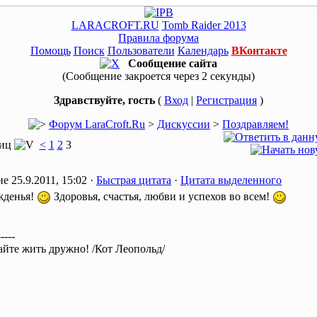
LARACROFT.RU
Tomb Raider 2013
Правила форума
Помощь
Поиск
Пользователи
Календарь
ВКонтакте
Сообщение сайта
(Сообщение закроется через 2 секунды)
Здравствуйте, гость
(
Вход
|
Регистрация
)
Форум LaraCroft.Ru
>
Дискуссии
>
Поздравляем!
ниц
<
1
2
3
25.9.2011, 15:02 ·
Быстрая цитата
·
Цитата выделенного
жденья!
Здоровья, счастья, любви и успехов во всем!
-----
вайте жить дружно! /Кот Леопольд/