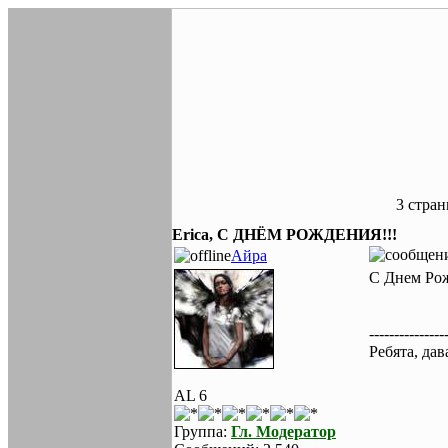
3 стра
Erica, С ДНЁМ РОЖДЕНИЯ!!!
Айра
С Днем Ро
---------------
Ребята, да
AL 6
Группа:
Гл. Модератор