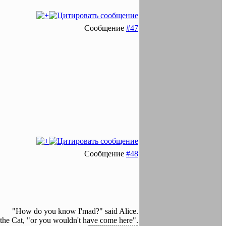
Сообщение
#47
Сообщение
#48
"How do you know I'mad?" said Alice.
 the Cat, "or you wouldn't have come here".