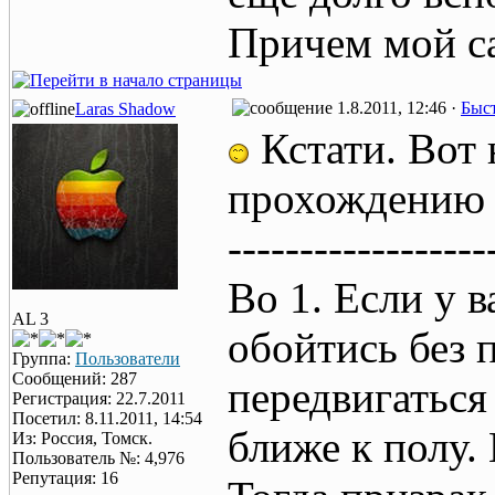
Причем мой с
1.8.2011, 12:46 ·
Быст
Laras Shadow
Кстати. Вот 
прохождению э
------------------
Во 1. Если у в
AL 3
обойтись без 
Группа:
Пользователи
Сообщений: 287
передвигаться
Регистрация: 22.7.2011
Посетил: 8.11.2011, 14:54
ближе к полу.
Из: Россия, Томск.
Пользователь №: 4,976
Репутация: 16