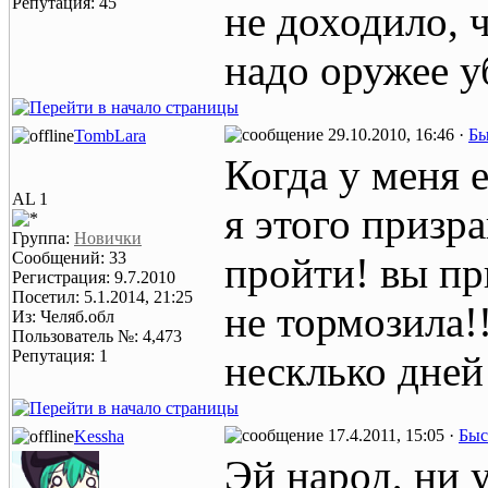
Репутация: 45
не доходило, 
надо оружее у
29.10.2010, 16:46 ·
Бы
TombLara
Когда у меня 
AL 1
я этого призр
Группа:
Новички
Сообщений: 33
пройти! вы при
Регистрация: 9.7.2010
Посетил: 5.1.2014, 21:25
не тормозила!!
Из: Челяб.обл
Пользователь №: 4,473
Репутация: 1
несклько дней
17.4.2011, 15:05 ·
Быс
Kessha
Эй народ, ни 