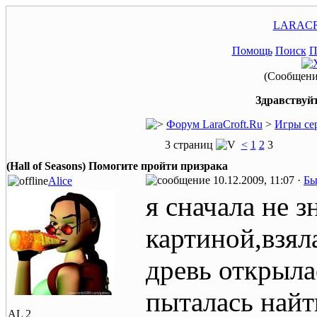
LARACR
Помощь
Поиск
П
(Сообщение
Здравствуйт
Форум LaraCroft.Ru
>
Игры се
3 страниц
<
1
2
3
(Hall of Seasons) Помогите пройти призрака
10.12.2009, 11:07 ·
Бы
Alice
я сначала не з
картиной,взял
древь открыла
пыталась найт
AL 2