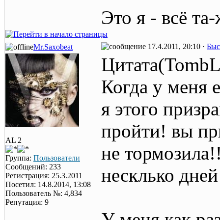
Это я - всё та
17.4.2011, 20:10 ·
Быс
Mr.Saxobeat
Цитата(TombLa
Когда у меня 
я этого призр
пройти! вы при
AL 2
не тормозила!!
Группа:
Пользователи
Сообщений: 233
несклько дней
Регистрация: 25.3.2011
Посетил: 14.8.2014, 13:08
Пользователь №: 4,834
Репутация: 9
У меня как раз