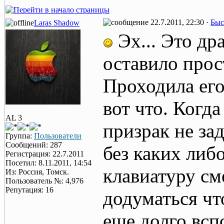
22.7.2011, 22:30 ·
Быс
Laras Shadow
Эх... Это др
оставило прос
Проходила его
вот что. Когда
AL 3
призрак не зад
Группа:
Пользователи
Сообщений: 287
без каких либ
Регистрация: 22.7.2011
Посетил: 8.11.2011, 14:54
клавиатуру см
Из: Россия, Томск.
Пользователь №: 4,976
Репутация: 16
додуматься чт
еще долго всп