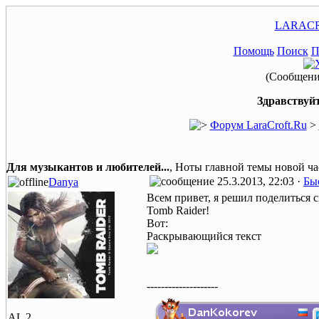
LARACR
Помощь
Поиск
П
(Сообщение
Здравствуйт
Форум LaraCroft.Ru
>
Для музыкантов и любителей...
, Ноты главной темы новой ча
25.3.2013, 22:03 ·
Бы
Danya
Всем привет, я решил поделиться с
Tomb Raider!
Вот:
Раскрывающийся текст
--------------------
AL 2