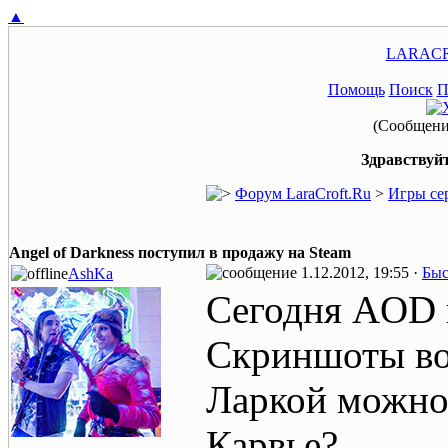
▲
LARACR
Помощь
Поиск
П
(Сообщение
Здравствуйт
Форум LaraCroft.Ru
>
Игры се
Angel of Darkness поступил в продажу на Steam
1.12.2012, 19:55 ·
Быс
AshKa
Сегодня AOD п
Скриншоты вот
Ларкой можно 
Карвье?