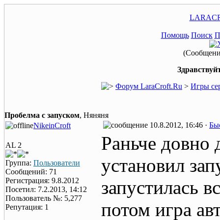
LARACR
Помощь
Поиск
П
(Сообщение
Здравствуйт
Форум LaraCroft.Ru
>
Игры се
Пробелма с запуском
, Няняня
10.8.2012, 16:46 ·
Бы
NikeinCroft
Раньче довно д
AL 2
установил зап
Группа:
Пользователи
Сообщений: 71
Регистрация: 9.8.2012
запустилась в
Посетил: 7.2.2013, 14:12
Пользователь №: 5,277
потом игра ав
Репутация: 1