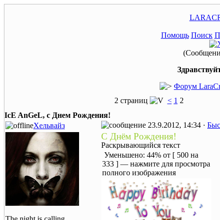
LARACR
Помощь
Поиск
П
(Сообщение
Здравствуйт
Форум LaraCr
2 страниц
<
1
2
IcE AnGeL, с Днем Рождения!
23.9.2012, 14:34 ·
Быс
Хельвайз
С Днём Рождения!
Раскрывающийся текст
Уменьшено: 44% от [ 500 на
333 ] — нажмите для просмотра
полного изображения
The night is calling