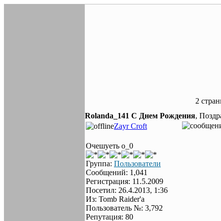
2 стра
Rolanda_141 C Днем Рождения
, Позд
Zayr Croft
Очешуеть о_0
Группа:
Пользователи
Сообщений: 1,041
Регистрация: 11.5.2009
Посетил: 26.4.2013, 1:36
Из: Tomb Raider'a
Пользователь №: 3,792
Репутация: 80