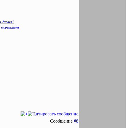
е Атласа"
а скачивание)
Сообщение
#8