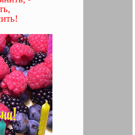
ть,
ить!