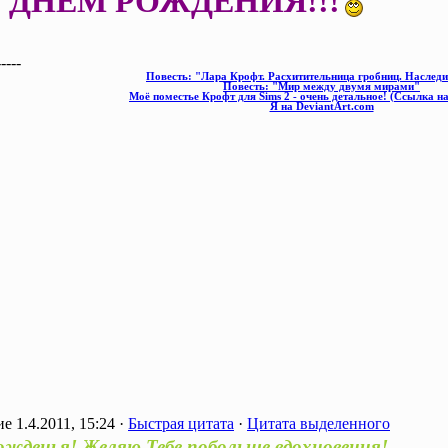
!С ДНЁМ РОЖДЕНИЯ!!!
-----
Повесть: "Лара Крофт. Расхитительница гробниц. Наследи
Повесть: "Мир между двумя мирами"
Моё поместье Крофт для Sims 2 - очень детальное! (Ссылка н
Я на DeviantArt.com
1.4.2011, 15:24 ·
Быстрая цитата
·
Цитата выделенного
ожденья! Желяю Тебе побольше вдохновения!