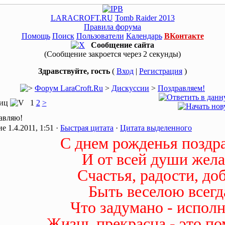
LARACROFT.RU
Tomb Raider 2013
Правила форума
Помощь
Поиск
Пользователи
Календарь
ВКонтакте
Сообщение сайта
(Сообщение закроется через 2 секунды)
Здравствуйте, гость
(
Вход
|
Регистрация
)
Форум LaraCroft.Ru
>
Дискуссии
>
Поздравляем!
ниц
1
2
>
равляю!
1.4.2011, 1:51 ·
Быстрая цитата
·
Цитата выделенного
С днем рожденья поздр
И от всей души жел
Счастья, радости, доб
Быть веселою всегд
Что задумано - исполн
Жизнь прекрасна - это по