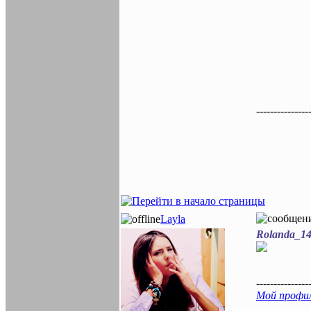
---------------
Layla
Rolanda_14
---------------
Мой профиль