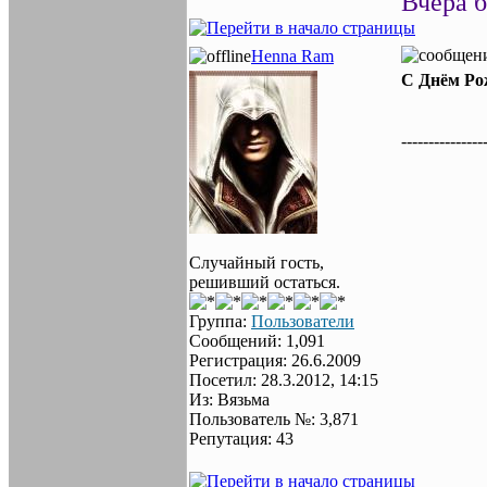
Вчера б
Henna Ram
С Днём Ро
---------------
Случайный гость,
решивший остаться.
Группа:
Пользователи
Сообщений: 1,091
Регистрация: 26.6.2009
Посетил: 28.3.2012, 14:15
Из: Вязьма
Пользователь №: 3,871
Репутация: 43