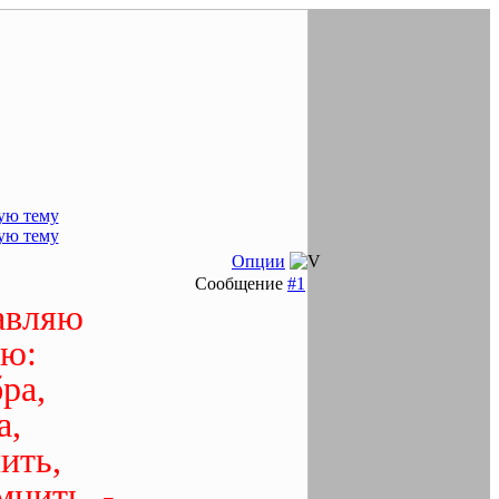
Опции
Сообщение
#1
авляю
аю:
ра,
а,
ить,
мнить, -