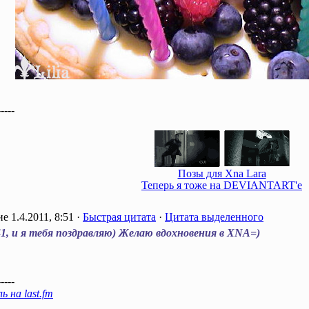
-----
Позы для Xna Lara
Теперь я тоже на DEVIANTART'e
1.4.2011, 8:51 ·
Быстрая цитата
·
Цитата выделенного
1, и я тебя поздравляю) Желаю вдохновения в XNA=)
-----
 на last.fm