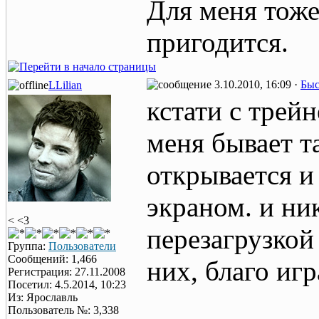
Для меня тож
пригодится.
3.10.2010, 16:09 ·
Быс
LLilian
кстати с трей
меня бывает т
открывается и
экраном. и ни
< <3
перезагрузкой
Группа:
Пользователи
Сообщений: 1,466
них, благо игр
Регистрация: 27.11.2008
Посетил: 4.5.2014, 10:23
Из: Ярославль
Пользователь №: 3,338