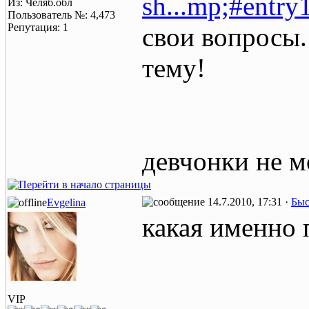
sh...mp;#entr
Из: Челяб.обл
Пользователь №: 4,473
Репутация: 1
свои вопросы.
тему!
девчонки не м
14.7.2010, 17:31 ·
Быс
Evgelina
какая именно 
VIP