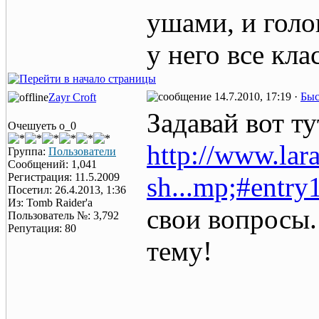
ушами, и голо
у него все кла
14.7.2010, 17:19 ·
Быс
Zayr Croft
Задавай вот ту
Очешуеть о_0
http://www.lar
Группа:
Пользователи
Сообщений: 1,041
Регистрация: 11.5.2009
sh...mp;#entr
Посетил: 26.4.2013, 1:36
Из: Tomb Raider'a
свои вопросы.
Пользователь №: 3,792
Репутация: 80
тему!