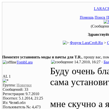
LARACR
Помощь
Поиск
П
(Сообщение
Здравствуйт
Форум LaraCroft.Ru
>
С
Помогите установить моды и пачты для T.R.
, прошу вас, пом
14.7.2010, 16:27 ·
Бы
TombLara
Буду очень бла
AL 1
сама установи
Группа:
Новички
Сообщений: 33
Регистрация: 9.7.2010
Посетил: 5.1.2014, 21:25
мне скучно а 
Из: Челяб.обл
Пользователь №: 4,473