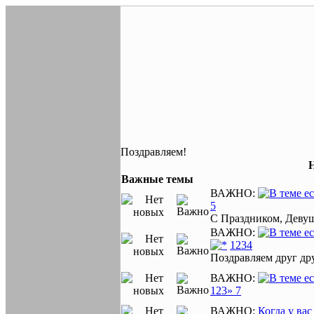
Поздравляем!
Важные темы
ВАЖНО:
5
С Праздником, Деву
ВАЖНО:
1
2
3
4
Поздравляем друг др
ВАЖНО:
1
2
3
» 7
ВАЖНО:
Когда у ва