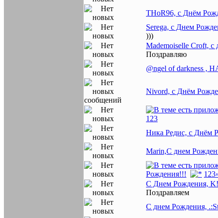
THoR96, с Днём Рож
Serega, с Днем Рожде
)))
Mademoiselle Croft, с
Поздравляю
@ngel of darkness 
Nivord, с Днём Рожд
1
2
3
Ника Редис, с Днём 
Marin,С днем Рожден
Рождения!!!
1
2
3
С Днем Рождения, K!
Поздравляем
С днем Рождения, .:St