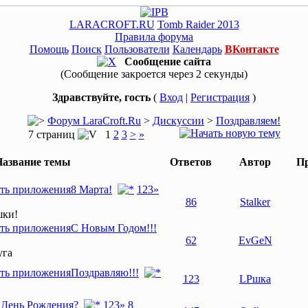
LARACROFT.RU
Tomb Raider 2013
Правила форума
Помощь
Поиск
Пользователи
Календарь
ВКонтакте
Сообщение сайта
(Сообщение закроется через 2 секунды)
Здравствуйте, гость
(
Вход
|
Регистрация
)
Форум LaraCroft.Ru
>
Дискуссии
>
Поздравляем!
7 страниц
1
2
3
>
»
Название темы
Ответов
Автор
П
8 Марта!
1
2
3
»
86
Stalker
шки!
С Новым Годом!!!
62
EvGeN
уга
Поздравляю!!!
123
LPшка
с День Рождения?
1
2
3
» 8