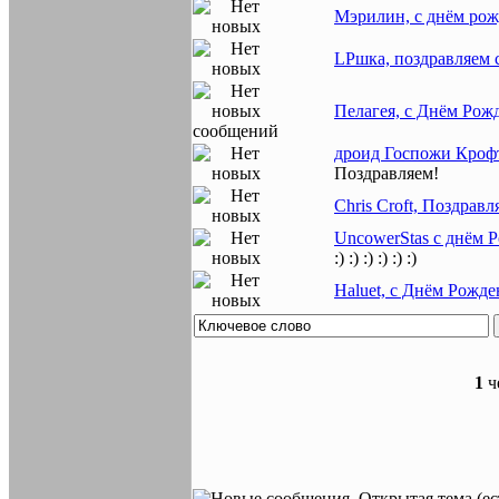
Мэрилин, с днём рож
LPшка, поздравляем 
Пелагея, с Днём Рож
дроид Госпожи Крофт
Поздравляем!
Chris Croft, Поздравл
UncowerStas с днём Р
:) :) :) :) :) :)
Haluet, с Днём Рожде
1
че
Открытая тема (ес