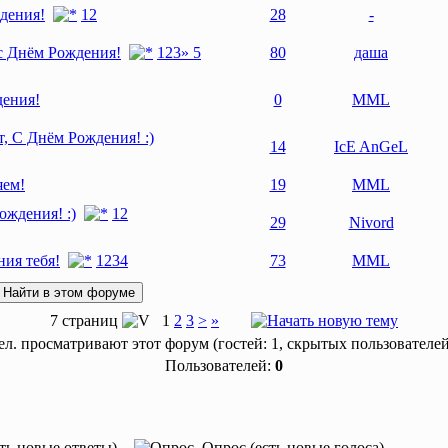
дения!
1
2
28
-
с Днём Рождения!
1
2
3
» 5
80
даша
дения!
0
MML
, С Днём Рождения! :)
14
IcE AnGeL
яем!
19
MML
ождения! :)
1
2
29
Nivord
ния тебя!
1
2
3
4
73
MML
7 страниц
1
2
3
>
»
л. просматривают этот форум (гостей: 1, скрытых пользователей
Пользователей:
0
ть новые ответы)
Опрос (есть новые голоса)