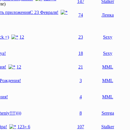
147
Stalker
ле)
С 23 Февраля!
74
Ленка
ck =)
1
2
23
Sexy
ya!
18
Sexy
ия!
1
2
21
MML
 Рождения!
3
MML
ния!
4
MML
niy!!!!))))
8
Serega
йра!
1
2
3
» 6
107
Stalker