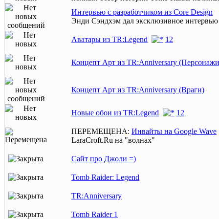
Интервью с разработчиком из Core Design
Энди Сэндхэм дал эксклюзивное интервью
Аватары из TR:Legend
1
2
Концепт Арт из TR:Anniversary (Персонажи
Концепт Арт из TR:Anniversary (Враги)
Новые обои из TR:Legend
1
2
ПЕРЕМЕЩЕНА:
Инвайты на Google Wave
LaraCroft.Ru на "волнах"
Сайт про Джоли =)
Tomb Raider: Legend
TR:Anniversary
Tomb Raider 1