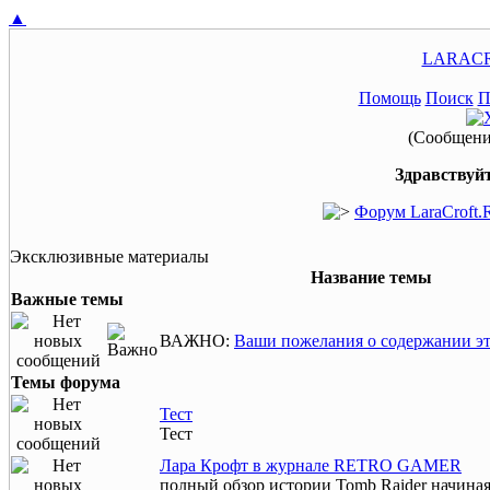
▲
LARACR
Помощь
Поиск
П
(Сообщение
Здравствуйт
Форум LaraCroft.
Эксклюзивные материалы
Название темы
Важные темы
ВАЖНО:
Ваши пожелания о содержании эт
Темы форума
Тест
Тест
Лара Крофт в журнале RETRO GAMER
полный обзор истории Tomb Raider начиная