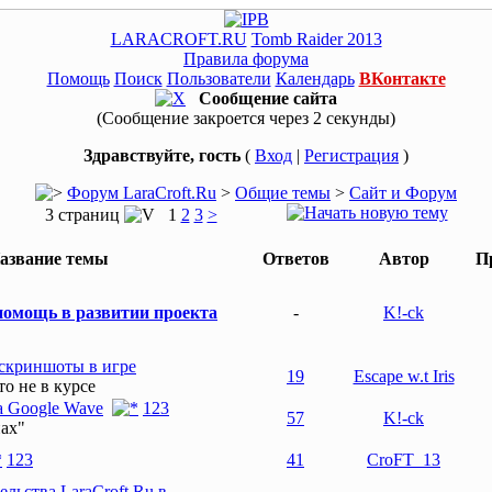
LARACROFT.RU
Tomb Raider 2013
Правила форума
Помощь
Поиск
Пользователи
Календарь
ВКонтакте
Сообщение сайта
(Сообщение закроется через 2 секунды)
Здравствуйте, гость
(
Вход
|
Регистрация
)
Форум LaraCroft.Ru
>
Общие темы
>
Сайт и Форум
3 страниц
1
2
3
>
азвание темы
Ответов
Автор
П
омощь в развитии проекта
-
K!-ck
 скриншоты в игре
19
Escape w.t Iris
то не в курсе
 Google Wave
1
2
3
57
K!-ck
нах"
1
2
3
41
CroFT_13
льства LaraCroft.Ru в