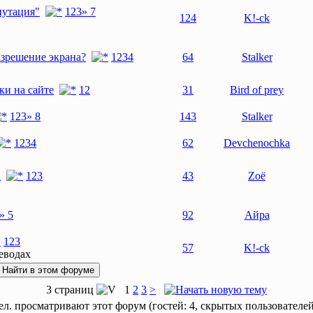
путация"
1
2
3
» 7
124
K!-ck
азрешение экрана?
1
2
3
4
64
Stalker
и на сайте
1
2
31
Bird of prey
1
2
3
» 8
143
Stalker
1
2
3
4
62
Devchenochka
а
1
2
3
43
Zoё
» 5
92
Айра
1
2
3
57
K!-ck
еводах
3 страниц
1
2
3
>
л. просматривают этот форум (гостей: 4, скрытых пользователей