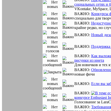
социальных сетях и 
VKontake, MySpace, 
ВАЖНО:
Конкурсы ф
специально для твор
ВАЖНО:
Недоступно
крайне редко, но слу
ВАЖНО:
Новый диза
ВАЖНО:
Поддержка 
ВАЖНО:
Как выложи
рисунки из инета
Для новичков и тех к
ВАЖНО:
Обновления
новые фичи
ВАЖНО:
Если вы за
ВАЖНО:
конкурсе Enthusiast I
Голосование за LaraC
ВАЖНО:
Требования