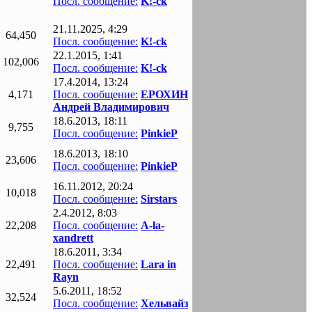
Посл. сообщение:
K!-ck
21.11.2025, 4:29
64,450
Посл. сообщение:
K!-ck
22.1.2015, 1:41
102,006
Посл. сообщение:
K!-ck
17.4.2014, 13:24
4,171
Посл. сообщение:
ЕРОХИН
Андрей Владимирович
18.6.2013, 18:11
9,755
Посл. сообщение:
PinkieP
18.6.2013, 18:10
23,606
Посл. сообщение:
PinkieP
16.11.2012, 20:24
10,018
Посл. сообщение:
Sirstars
2.4.2012, 8:03
22,208
Посл. сообщение:
A-la-
xandrett
18.6.2011, 3:34
22,491
Посл. сообщение:
Lara in
Rayn
5.6.2011, 18:52
32,524
Посл. сообщение:
Хельвайз