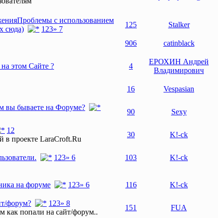
зователям
Проблемы с использованием
125
Stalker
х сюда)
1
2
3
» 7
906
catinblack
ЕРОХИН Андрей
 на этом Сайте ?
4
Владимирович
16
Vespasian
м вы бываете на Форуме?
90
Sexy
1
2
30
K!-ck
й в проекте LaraCroft.Ru
ьзователи.
1
2
3
» 6
103
K!-ck
ника на форуме
1
2
3
» 6
116
K!-ck
йт/форум?
1
2
3
» 8
151
FUA
м как попали на сайт/форум..