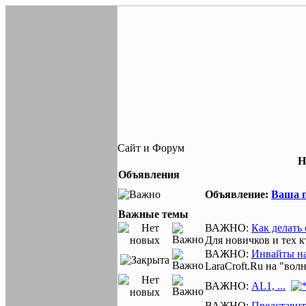
Сайт и Форум
Н
Объявления
Объявление:
Ваша п
Важные темы
ВАЖНО:
Как делать
Для новичков и тех к
ВАЖНО:
Инвайты на
LaraCroft.Ru на "вол
ВАЖНО:
AL1, ...
ВАЖНО:
Представите