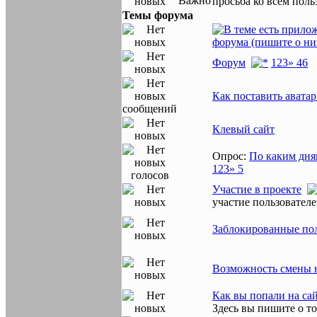
просьба ко всем поль
Темы форума
форума (пишите о ни
Форум
1
2
3
» 46
Как поставить аватар
Клевый сайт
Опрос:
По каким дня
1
2
3
» 5
Участие в проекте
участие пользователе
Заблокированные пол
Возможность смены 
Как вы попали на са
Здесь вы пишите о то