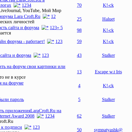
блогах
1
2
3
4
70
K!-ck
LiveJournal, YouTube, Мой Мир
орума Lara Croft.Ru
1
2
25
Haluet
ческих личностей
сть сайта и форума
1
2
3
» 5
98
K!-ck
чается
йн форума - работает!
1
2
3
59
K!-ck
сайта и форума
1
2
3
43
Stalker
ть на форум свои картинки или
13
Escape w.t Iris
то не в курсе
 на форуме
4
K!-ck
были пароль
5
Stalker
LaraCroft.Ru на
nternet Award 2008
1
2
3
4
62
Stalker
roft.Ru
 к подписи
1
2
3
50
sympatyashk@