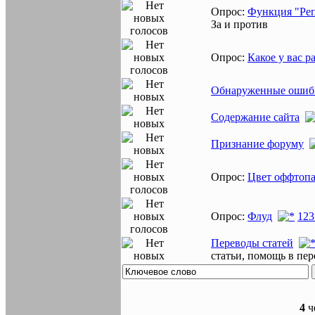
Опрос:
Функция "Ре
За и против
Опрос:
Какое у вас р
Обнаруженные ошибк
Содержание сайта
Признание форуму
Опрос:
Цвет оффтоп
Опрос:
Флуд
1
2
3
Переводы статей
статьи, помощь в пер
4
че