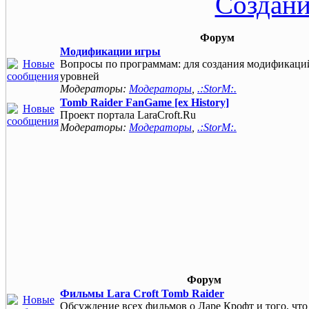
Создан
Форум
Модификации игры
Вопросы по программам: для создания модификаци
уровней
Модераторы:
Модераторы
,
.:StorM:.
Tomb Raider FanGame [ex History]
Проект портала LaraCroft.Ru
Модераторы:
Модераторы
,
.:StorM:.
Форум
Фильмы Lara Croft Tomb Raider
Обсуждение всех фильмов о Ларе Крофт и того, что