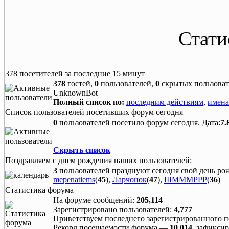
Стати
378 посетителей за последние 15 минут
378
гостей,
0
пользователей,
0
скрытых пользоват
UnknownBot
Полный список по:
последним действиям
,
имена
Список пользователей посетивших форум сегодня
0
пользователей посетило форум сегодня. Дата:
7.
Скрыть список
Поздравляем с днем рождения наших пользователей:
3
пользователей празднуют сегодня свой день ро
mepenatiems
(
45
),
Ларчонок
(
47
),
IIIMMMPPP
(
36
)
Статистика форума
На форуме сообщений:
205,114
Зарегистрировано пользователей:
4,777
Приветствуем последнего зарегистрированного 
Рекорд посещаемости форума —
10,014
, зафикси