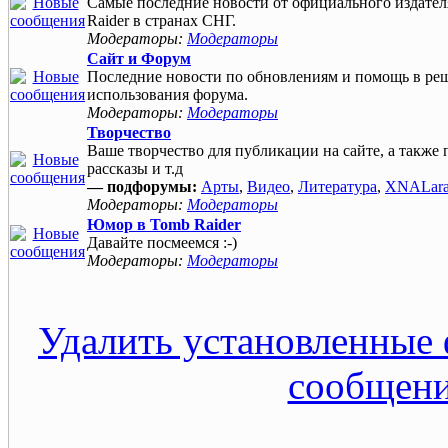
Самые последние новости от официального издател
Raider в странах СНГ.
Модераторы:
Модераторы
Сайт и Форум
Последние новости по обновлениям и помощь в ре
использования форума.
Модераторы:
Модераторы
Творчество
Ваше творчество для публикации на сайте, а также 
рассказы и т.д
— подфорумы:
Арты
,
Видео
,
Литература
,
XNALar
Модераторы:
Модераторы
Юмор в Tomb Raider
Давайте посмеемся :-)
Модераторы:
Модераторы
Удалить установленные 
сообщен